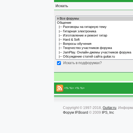
Искать
Искать в подфорумах?
<% %> <% %>
Copyright © 1997-2018,
Guitar.ru
. Информ
Форум
IP.Board
© 2009
IPS, Inc