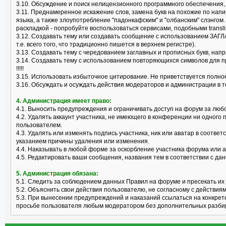
3.10. Обсуждение и поиск нелицензионного программного обеспечения, "к
3.11. Преднамеренное искажение слов, замена букв на похожие по нап
языка, а также злоупотребление "падонкафским" и "олбанским" слэнгом
раскладкой - попробуйте воспользоваться сервисами, подобными translit
3.12. Создавать тему или создавать сообщение с использованием ЗАГЛ
т.е. всего того, что традиционно пишется в верхнем регистре).
3.13. Создавать тему с чередованием заглавных и прописных букв, нап
3.14. Создавать тему с использованием повторяющихся символов для пр
!!!!!
3.15. Использовать избыточное цитирование. Не приветствуется полно
3.16. Обсуждать и осуждать действия модераторов и администрации в 
4. Администрация имеет право:
4.1. Выносить предупреждения и ограничивать доступ на форум за лю
4.2. Удалять аккаунт участника, не имеющего в конференции ни одного 
пользователем.
4.3. Удалять или изменять подпись участника, ник или аватар в соотв
указанием причины удаления или изменения.
4.4. Наказывать в любой форме за оскорбление участника форума или 
4.5. Редактировать ваши сообщения, названия тем в соответствии с 
5. Администрация обязана:
5.1. Следить за соблюдением данных Правил на форуме и пресекать их
5.2. Объяснить свои действия пользователю, не согласному с действия
5.3. При вынесении предупреждений и наказаний ссылаться на конкрет
просьбе пользователя любым модератором без дополнительных разби