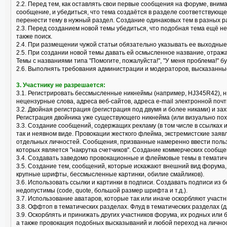
2.2. Перед тем, как оставлять свои первые сообщения на форуме, вним
сообщение, и убедиться, что тема создаётся в разделе соответствующ
перенести тему в нужный раздел. Создание одинаковых тем в разных р
2.3. Перед созданием новой темы убедиться, что подобная тема ещё не
также поиск.
2.4. При размещении чужой статьи обязательно указывать ее выходные
2.5. При создании новой темы давать ей осмысленное название, отраж
Темы с названиями типа "Помогите, пожалуйста!", "У меня проблема!" б
2.6. Выполнять требования администрации и модераторов, высказанные
3. Участнику не разрешается:
3.1. Регистрировать бессмысленные никнеймы (например, HJ345R42), 
нецензурные слова, адреса веб-сайтов, адреса e-mail электронной почт
3.2. Двойная регистрация (регистрация под двумя и более никами) и за
Регистрация двойника уже существующего никнейма (или визуально пох
3.3. Создание сообщений, содержащих рекламу (в том числе в ссылках 
так и неявном виде. Провокации жесткого флейма, экстремистские заяв
отдельных личностей. Сообщения, призванные намеренно ввести поль
которых является "накрутка счетчиков". Создание коммерческих сообще
3.4. Создавать заведомо провокационные и флеймовые темы в тематически
3.5. Создание тем, сообщений, которые искажают внешний вид форума
крупные шрифты, бессмысленные картинки, обилие смайликов).
3.6. Использовать ссылки и картинки в подписи. Создавать подписи из 
недопустимы (code, quote, большой размер шрифта и т.д.).
3.7. Использование аватаров, которые так или иначе оскорбляют учас
3.8. Оффтоп в тематических разделах. Флуд в тематических разделах (
3.9. Оскорблять и принижать других участников форума, их родных или
а также провокация подобных высказываний и любой переход на лично