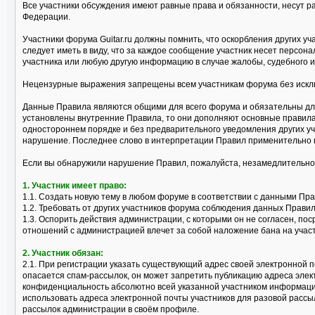
Все участники обсуждения имеют равные права и обязанности, несут р
Федерации.
Участники форума Guitar.ru должны помнить, что оскорбления других 
следует иметь в виду, что за каждое сообщение участник несет персо
участника или любую другую информацию в случае жалобы, судебного и
Нецензурные выражения запрещены всем участникам форума без исклю
Данные Правила являются общими для всего форума и обязательны для
установлены внутренние Правила, то они дополняют основные правила
одностороннем порядке и без предварительного уведомления других уч
нарушение. Последнее слово в интерпретации Правил применительно 
Если вы обнаружили нарушение Правил, пожалуйста, незамедлительно
1. Участник имеет право:
1.1. Создать новую тему в любом форуме в соответствии с данными Пр
1.2. Требовать от других участников форума соблюдения данных Правил
1.3. Оспорить действия администрации, с которыми он не согласен, 
отношений с администрацией влечет за собой наложение бана на учас
2. Участник обязан:
2.1. При регистрации указать существующий адрес своей электронной п
опасается спам-рассылок, он может запретить публикацию адреса эле
конфиденциальность абсолютно всей указанной участником информации
использовать адреса электронной почты участников для разовой рассы
рассылок администрации в своём профиле.