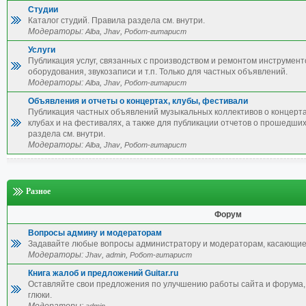
Студии
Каталог студий. Правила раздела см. внутри.
Модераторы:
,
,
Alba
Jhav
Робот-гитарист
Услуги
Публикация услуг, связанных с производством и ремонтом инструмент
оборудования, звукозаписи и т.п. Только для частных объявлений.
Модераторы:
,
,
Alba
Jhav
Робот-гитарист
Объявления и отчеты о концертах, клубы, фестивали
Публикация частных объявлений музыкальных коллективов о концерта
клубах и на фестивалях, а также для публикации отчетов о прошедши
раздела см. внутри.
Модераторы:
,
,
Alba
Jhav
Робот-гитарист
Разное
Форум
Вопросы админу и модераторам
Задавайте любые вопросы администратору и модераторам, касающие
Модераторы:
,
,
Jhav
admin
Робот-гитарист
Книга жалоб и предложений Guitar.ru
Оставляйте свои предложения по улучшению работы сайта и форума, 
глюки.