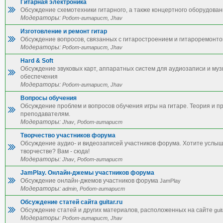
Гитарная электроника
Обсуждение схемотехники гитарного, а также концертного оборудован
Модераторы:
,
Робот-гитарист
Jhav
Изготовление и ремонт гитар
Обсуждение вопросов, связанных с гитаростроением и гитароремонто
Модераторы:
,
Робот-гитарист
Jhav
Hard & Soft
Обсуждение звуковых карт, аппаратных систем для аудиозаписи и му
обеспечения
Модераторы:
,
Робот-гитарист
Jhav
Вопросы обучения
Обсуждение проблем и вопросов обучения игры на гитаре. Теория и п
преподавателям.
Модераторы:
,
Jhav
Робот-гитарист
Творчество участников форума
Обсуждение аудио- и видеозаписей участников форума. Хотите услы
творчестве? Вам - сюда!
Модераторы:
,
Jhav
Робот-гитарист
JamPlay. Онлайн-джемы участников форума
Обсуждение онлайн-джемов участников форума
JamPlay
Модераторы:
,
admin
Робот-гитарист
Обсуждение статей сайта guitar.ru
Обсуждение статей и других материалов, расположенных на сайте
guit
Модераторы:
,
Робот-гитарист
Jhav