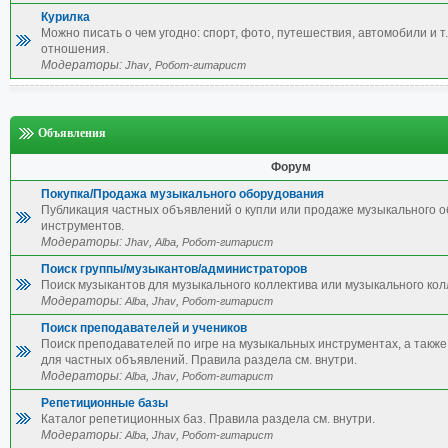
Курилка
Можно писать о чем угодно: спорт, фото, путешествия, автомобили и т.
отношения.
Модераторы:
,
Jhav
Робот-гитарист
Объявления
Форум
Покупка/Продажа музыкального оборудования
Публикация частных объявлений о купли или продаже музыкального 
инструментов.
Модераторы:
,
,
Jhav
Alba
Робот-гитарист
Поиск группы/музыкантов/администраторов
Поиск музыкантов для музыкального коллектива или музыкального кол
Модераторы:
,
,
Alba
Jhav
Робот-гитарист
Поиск преподавателей и учеников
Поиск преподавателей по игре на музыкальных инструментах, а также 
для частных объявлений. Правила раздела см. внутри.
Модераторы:
,
,
Alba
Jhav
Робот-гитарист
Репетиционные базы
Каталог репетиционных баз. Правила раздела см. внутри.
Модераторы:
,
,
Alba
Jhav
Робот-гитарист