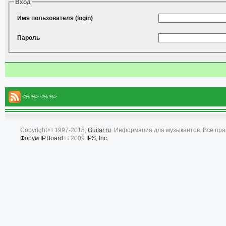
Вход
Имя пользователя (login)
Пароль
<% %> <% %>
Copyright © 1997-2018,
Guitar.ru
. Информация для музыкантов. Все пр
Форум
IP.Board
© 2009
IPS, Inc