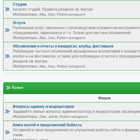
Студии
Каталог студий. Правила раздела см. внутри.
Модераторы:
,
,
Alba
Jhav
Робот-гитарист
Услуги
Публикация услуг, связанных с производством и ремонтом инструмент
оборудования, звукозаписи и т.п. Только для частных объявлений.
Модераторы:
,
,
Alba
Jhav
Робот-гитарист
Объявления и отчеты о концертах, клубы, фестивали
Публикация частных объявлений музыкальных коллективов о концерта
клубах и на фестивалях, а также для публикации отчетов о прошедши
раздела см. внутри.
Модераторы:
,
,
Alba
Jhav
Робот-гитарист
Разное
Форум
Вопросы админу и модераторам
Задавайте любые вопросы администратору и модераторам, касающие
Модераторы:
,
,
Jhav
admin
Робот-гитарист
Книга жалоб и предложений Guitar.ru
Оставляйте свои предложения по улучшению работы сайта и форума, 
глюки.