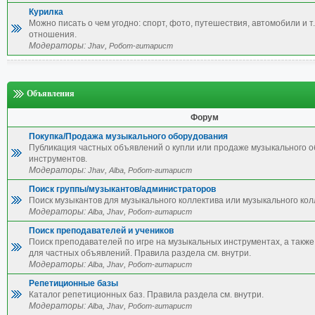
Курилка
Можно писать о чем угодно: спорт, фото, путешествия, автомобили и т.
отношения.
Модераторы:
,
Jhav
Робот-гитарист
Объявления
Форум
Покупка/Продажа музыкального оборудования
Публикация частных объявлений о купли или продаже музыкального 
инструментов.
Модераторы:
,
,
Jhav
Alba
Робот-гитарист
Поиск группы/музыкантов/администраторов
Поиск музыкантов для музыкального коллектива или музыкального кол
Модераторы:
,
,
Alba
Jhav
Робот-гитарист
Поиск преподавателей и учеников
Поиск преподавателей по игре на музыкальных инструментах, а также 
для частных объявлений. Правила раздела см. внутри.
Модераторы:
,
,
Alba
Jhav
Робот-гитарист
Репетиционные базы
Каталог репетиционных баз. Правила раздела см. внутри.
Модераторы:
,
,
Alba
Jhav
Робот-гитарист