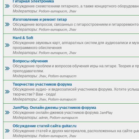
Гитарная электроника
Обсуждение схемотехники гитарного, а также концертного оборудован
Модераторы:
,
Робот-гитарист
Jhav
Изготовление и ремонт гитар
Обсуждение вопросов, связанных с гитаростроением и гитароремонто
Модераторы:
,
Робот-гитарист
Jhav
Hard & Soft
Обсуждение звуковых карт, аппаратных систем для аудиозаписи и му
программного обеспечения
Модераторы:
,
Робот-гитарист
Jhav
Вопросы обучения
Обсуждение проблем и вопросов обучения игры на гитаре. Теория и п
преподавателям.
Модераторы:
,
Jhav
Робот-гитарист
Творчество участников форума
Обсуждение аудио- и видеозаписей участников форума. Хотите услы
творчестве? Вам - сюда!
Модераторы:
,
Jhav
Робот-гитарист
JamPlay. Онлайн-джемы участников форума
Обсуждение онлайн-джемов участников форума
JamPlay
Модераторы:
,
admin
Робот-гитарист
Обсуждение статей сайта guitar.ru
Обсуждение статей и других материалов, расположенных на сайте
guit
Модераторы:
,
Робот-гитарист
Jhav