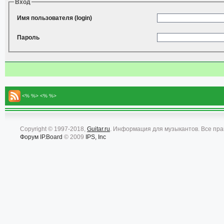
Вход
Имя пользователя (login)
Пароль
<% %> <% %>
Copyright © 1997-2018,
Guitar.ru
. Информация для музыкантов. Все пр
Форум
IP.Board
© 2009
IPS, Inc