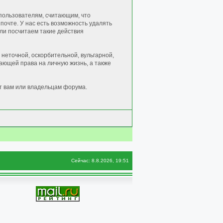
пользователям, считающим, что
очте. У нас есть возможность удалять
сли посчитаем такие действия
неточной, оскорбительной, вульгарной,
ющей права на личную жизнь, а также
т вам или владельцам форума.
Сейчас: 8.8.2026, 19:51