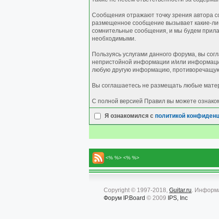
Сообщения отражают точку зрения автора со
размещенное сообщение вызывает какие-либо
сомнительные сообщения, и мы будем прилаг
необходимыми.
Пользуясь услугами данного форума, вы сог
непристойной информации и/или информации
любую другую информацию, противоречащую
Вы соглашаетесь не размещать любые матер
С полной версией Правил вы можете ознако
Я ознакомился с
политикой конфиден
<% %> <% %>
Copyright © 1997-2018,
Guitar.ru
. Информ
Форум
IP.Board
© 2009
IPS, Inc