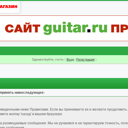
Здравствуйте, гость
(
Вход
|
Регистрация
)
 принять нижеследующее:
риведенными ниже Правилами. Если вы принимаете их и желаете продолжить 
ите кнопку 'назад' в вашем браузере.
за размещаемые сообщения. Мы не ручаемся и не гарантируем точность, пол
ние сообщения.