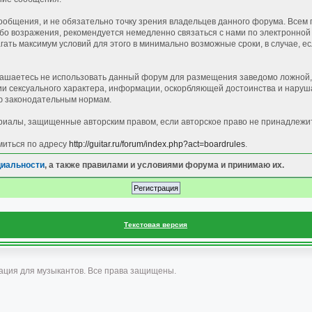
общения, и не обязательно точку зрения владельцев данного форума. Всем 
 возражения, рекомендуется немедленно связаться с нами по электронной п
ать максимум условий для этого в минимально возможные сроки, в случае, е
лашаетесь не использовать данный форум для размещения заведомо ложной, 
 сексуального характера, информации, оскорбляющей достоинства и наруша
 законодательным нормам.
иалы, защищенные авторским правом, если авторское право не принадлежи
миться по адресу
http://guitar.ru/forum/index.php?act=boardrules
.
циальности
, а также правилами и условиями форума и принимаю их.
Текстовая версия
ация для музыкантов. Все права защищены.