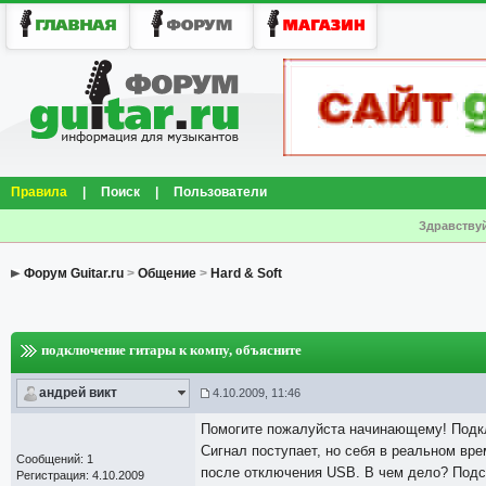
Правила
|
Поиск
|
Пользователи
Здравствуй
Форум Guitar.ru
>
Общение
>
Hard & Soft
подключение гитары к компу
, объясните
андрей викт
4.10.2009, 11:46
Помогите пожалуйста начинающему! Подклю
Сигнал поступает, но себя в реальном вре
Сообщений: 1
после отключения USB. В чем дело? Подс
Регистрация: 4.10.2009