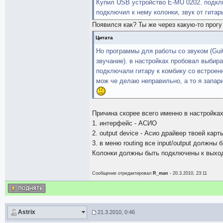
Купил USB устройство E-MU 0202. подклю
подключил к нему колонки, звук от гитар
Появился как? Ты же через какую-то прог
Цитата
Но программы для работы со звуком (Guit
звучание). в настройках пробовал выбир
подключали гитару к комбику со встрое
мож че делаю неправильно, а то я запар
Причина скорее всего именно в настройках
1. интерфейс - АСИО
2. output device - Асио драйвер твоей карт
3. в меню routing все input/output должны 
Колонки должны быть подключены к выхо
Сообщение отредактировал
R_man
- 20.3.2010, 23:11
Astrix
21.3.2010, 0:46