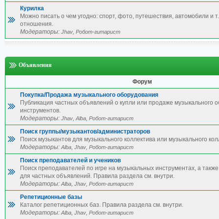
Курилка
Можно писать о чем угодно: спорт, фото, путешествия, автомобили и т.
отношения.
Модераторы:
,
Jhav
Робот-гитарист
Объявления
Форум
Покупка/Продажа музыкального оборудования
Публикация частных объявлений о купли или продаже музыкального 
инструментов.
Модераторы:
,
,
Jhav
Alba
Робот-гитарист
Поиск группы/музыкантов/администраторов
Поиск музыкантов для музыкального коллектива или музыкального кол
Модераторы:
,
,
Alba
Jhav
Робот-гитарист
Поиск преподавателей и учеников
Поиск преподавателей по игре на музыкальных инструментах, а также 
для частных объявлений. Правила раздела см. внутри.
Модераторы:
,
,
Alba
Jhav
Робот-гитарист
Репетиционные базы
Каталог репетиционных баз. Правила раздела см. внутри.
Модераторы:
,
,
Alba
Jhav
Робот-гитарист