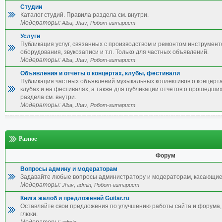
Студии
Каталог студий. Правила раздела см. внутри.
Модераторы:
,
,
Alba
Jhav
Робот-гитарист
Услуги
Публикация услуг, связанных с производством и ремонтом инструмент
оборудования, звукозаписи и т.п. Только для частных объявлений.
Модераторы:
,
,
Alba
Jhav
Робот-гитарист
Объявления и отчеты о концертах, клубы, фестивали
Публикация частных объявлений музыкальных коллективов о концерта
клубах и на фестивалях, а также для публикации отчетов о прошедши
раздела см. внутри.
Модераторы:
,
,
Alba
Jhav
Робот-гитарист
Разное
Форум
Вопросы админу и модераторам
Задавайте любые вопросы администратору и модераторам, касающие
Модераторы:
,
,
Jhav
admin
Робот-гитарист
Книга жалоб и предложений Guitar.ru
Оставляйте свои предложения по улучшению работы сайта и форума, 
глюки.