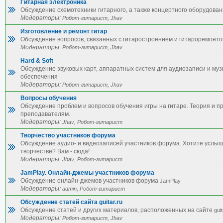
Гитарная электроника
Обсуждение схемотехники гитарного, а также концертного оборудован
Модераторы:
,
Робот-гитарист
Jhav
Изготовление и ремонт гитар
Обсуждение вопросов, связанных с гитаростроением и гитароремонто
Модераторы:
,
Робот-гитарист
Jhav
Hard & Soft
Обсуждение звуковых карт, аппаратных систем для аудиозаписи и му
обеспечения
Модераторы:
,
Робот-гитарист
Jhav
Вопросы обучения
Обсуждение проблем и вопросов обучения игры на гитаре. Теория и п
преподавателям.
Модераторы:
,
Jhav
Робот-гитарист
Творчество участников форума
Обсуждение аудио- и видеозаписей участников форума. Хотите услы
творчестве? Вам - сюда!
Модераторы:
,
Jhav
Робот-гитарист
JamPlay. Онлайн-джемы участников форума
Обсуждение онлайн-джемов участников форума
JamPlay
Модераторы:
,
admin
Робот-гитарист
Обсуждение статей сайта guitar.ru
Обсуждение статей и других материалов, расположенных на сайте
guit
Модераторы:
,
Робот-гитарист
Jhav