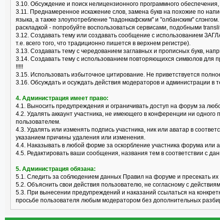
3.10. Обсуждение и поиск нелицензионного программного обеспечения, "к
3.11. Преднамеренное искажение слов, замена букв на похожие по нап
языка, а также злоупотребление "падонкафским" и "олбанским" слэнгом
раскладкой - попробуйте воспользоваться сервисами, подобными translit
3.12. Создавать тему или создавать сообщение с использованием ЗАГЛ
т.е. всего того, что традиционно пишется в верхнем регистре).
3.13. Создавать тему с чередованием заглавных и прописных букв, нап
3.14. Создавать тему с использованием повторяющихся символов для пр
!!!!!
3.15. Использовать избыточное цитирование. Не приветствуется полно
3.16. Обсуждать и осуждать действия модераторов и администрации в 
4. Администрация имеет право:
4.1. Выносить предупреждения и ограничивать доступ на форум за лю
4.2. Удалять аккаунт участника, не имеющего в конференции ни одного 
пользователем.
4.3. Удалять или изменять подпись участника, ник или аватар в соотв
указанием причины удаления или изменения.
4.4. Наказывать в любой форме за оскорбление участника форума или 
4.5. Редактировать ваши сообщения, названия тем в соответствии с 
5. Администрация обязана:
5.1. Следить за соблюдением данных Правил на форуме и пресекать их
5.2. Объяснить свои действия пользователю, не согласному с действия
5.3. При вынесении предупреждений и наказаний ссылаться на конкрет
просьбе пользователя любым модератором без дополнительных разби