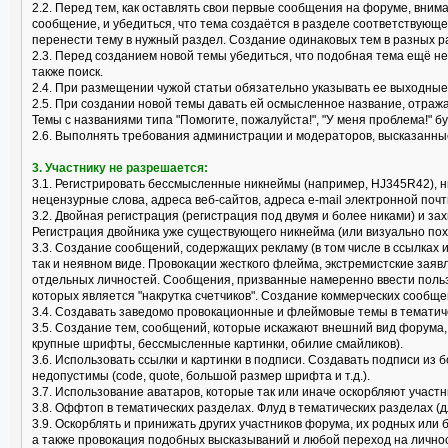
2.2. Перед тем, как оставлять свои первые сообщения на форуме, вним
сообщение, и убедиться, что тема создаётся в разделе соответствующ
перенести тему в нужный раздел. Создание одинаковых тем в разных р
2.3. Перед созданием новой темы убедиться, что подобная тема ещё не
также поиск.
2.4. При размещении чужой статьи обязательно указывать ее выходные
2.5. При создании новой темы давать ей осмысленное название, отраж
Темы с названиями типа "Помогите, пожалуйста!", "У меня проблема!" б
2.6. Выполнять требования администрации и модераторов, высказанные
3. Участнику не разрешается:
3.1. Регистрировать бессмысленные никнеймы (например, HJ345R42), 
нецензурные слова, адреса веб-сайтов, адреса e-mail электронной почт
3.2. Двойная регистрация (регистрация под двумя и более никами) и за
Регистрация двойника уже существующего никнейма (или визуально пох
3.3. Создание сообщений, содержащих рекламу (в том числе в ссылках 
так и неявном виде. Провокации жесткого флейма, экстремистские заяв
отдельных личностей. Сообщения, призванные намеренно ввести поль
которых является "накрутка счетчиков". Создание коммерческих сообще
3.4. Создавать заведомо провокационные и флеймовые темы в тематически
3.5. Создание тем, сообщений, которые искажают внешний вид форума
крупные шрифты, бессмысленные картинки, обилие смайликов).
3.6. Использовать ссылки и картинки в подписи. Создавать подписи из 
недопустимы (code, quote, большой размер шрифта и т.д.).
3.7. Использование аватаров, которые так или иначе оскорбляют учас
3.8. Оффтоп в тематических разделах. Флуд в тематических разделах (
3.9. Оскорблять и принижать других участников форума, их родных или
а также провокация подобных высказываний и любой переход на лично