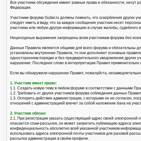
Все участники обсуждения имеют равные права и обязанности, несут р
Федерации.
Участники форума Guitar.ru должны помнить, что оскорбления других 
следует иметь в виду, что за каждое сообщение участник несет персо
участника или любую другую информацию в случае жалобы, судебного и
Нецензурные выражения запрещены всем участникам форума без исклю
Данные Правила являются общими для всего форума и обязательны для
установлены внутренние Правила, то они дополняют основные правила
одностороннем порядке и без предварительного уведомления других уч
нарушение. Последнее слово в интерпретации Правил применительно 
Если вы обнаружили нарушение Правил, пожалуйста, незамедлительно
1. Участник имеет право:
1.1. Создать новую тему в любом форуме в соответствии с данными Пр
1.2. Требовать от других участников форума соблюдения данных Правил
1.3. Оспорить действия администрации, с которыми он не согласен, 
отношений с администрацией влечет за собой наложение бана на учас
2. Участник обязан:
2.1. При регистрации указать существующий адрес своей электронной п
опасается спам-рассылок, он может запретить публикацию адреса эле
конфиденциальность абсолютно всей указанной участником информации
использовать адреса электронной почты участников для разовой рассы
рассылок администрации в своём профиле.