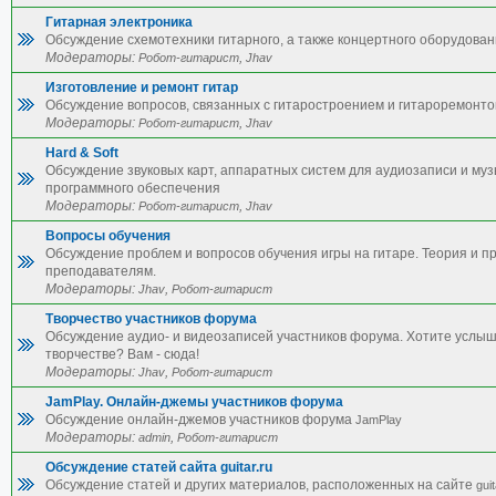
Гитарная электроника
Обсуждение схемотехники гитарного, а также концертного оборудован
Модераторы:
,
Робот-гитарист
Jhav
Изготовление и ремонт гитар
Обсуждение вопросов, связанных с гитаростроением и гитароремонто
Модераторы:
,
Робот-гитарист
Jhav
Hard & Soft
Обсуждение звуковых карт, аппаратных систем для аудиозаписи и му
программного обеспечения
Модераторы:
,
Робот-гитарист
Jhav
Вопросы обучения
Обсуждение проблем и вопросов обучения игры на гитаре. Теория и п
преподавателям.
Модераторы:
,
Jhav
Робот-гитарист
Творчество участников форума
Обсуждение аудио- и видеозаписей участников форума. Хотите услы
творчестве? Вам - сюда!
Модераторы:
,
Jhav
Робот-гитарист
JamPlay. Онлайн-джемы участников форума
Обсуждение онлайн-джемов участников форума
JamPlay
Модераторы:
,
admin
Робот-гитарист
Обсуждение статей сайта guitar.ru
Обсуждение статей и других материалов, расположенных на сайте
guit