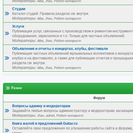
Модераторы:
,
,
Alba
Jhav
Робот-гитарист
Студии
Каталог студий. Правила раздела см. внутри.
Модераторы:
,
,
Alba
Jhav
Робот-гитарист
Услуги
Публикация услуг, связанных с производством и ремонтом инструмент
оборудования, звукозаписи и т.п. Только для частных объявлений.
Модераторы:
,
,
Alba
Jhav
Робот-гитарист
Объявления и отчеты о концертах, клубы, фестивали
Публикация частных объявлений музыкальных коллективов о концерта
клубах и на фестивалях, а также для публикации отчетов о прошедши
раздела см. внутри.
Модераторы:
,
,
Alba
Jhav
Робот-гитарист
Разное
Форум
Вопросы админу и модераторам
Задавайте любые вопросы администратору и модераторам, касающие
Модераторы:
,
,
Jhav
admin
Робот-гитарист
Книга жалоб и предложений Guitar.ru
Оставляйте свои предложения по улучшению работы сайта и форума, 