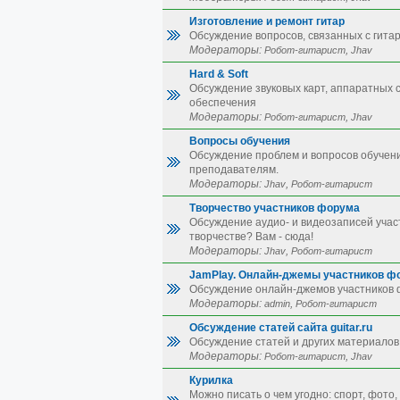
Изготовление и ремонт гитар
Обсуждение вопросов, связанных с гита
Модераторы:
,
Робот-гитарист
Jhav
Hard & Soft
Обсуждение звуковых карт, аппаратных 
обеспечения
Модераторы:
,
Робот-гитарист
Jhav
Вопросы обучения
Обсуждение проблем и вопросов обучения
преподавателям.
Модераторы:
,
Jhav
Робот-гитарист
Творчество участников форума
Обсуждение аудио- и видеозаписей уча
творчестве? Вам - сюда!
Модераторы:
,
Jhav
Робот-гитарист
JamPlay. Онлайн-джемы участников ф
Обсуждение онлайн-джемов участников
Модераторы:
,
admin
Робот-гитарист
Обсуждение статей сайта guitar.ru
Обсуждение статей и других материалов
Модераторы:
,
Робот-гитарист
Jhav
Курилка
Можно писать о чем угодно: спорт, фото,