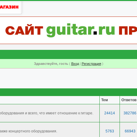
Здравствуйте, гость
(
Вход
|
Регистрация
)
Тем
Ответов
борудования и всего, что имеет отношение к гитаре.
24414
382786
также концертного оборудования.
5763
66943