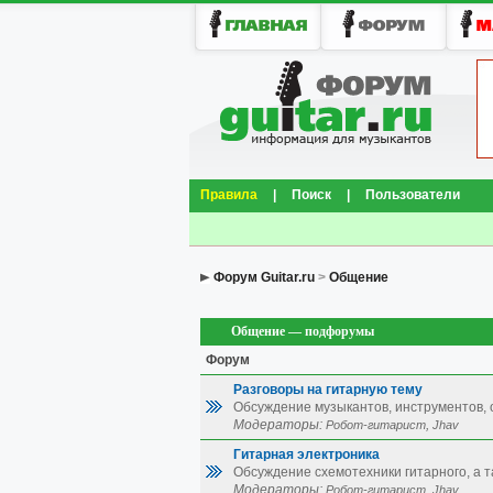
Правила
|
Поиск
|
Пользователи
Форум Guitar.ru
>
Общение
Общение — подфорумы
Форум
Разговоры на гитарную тему
Обсуждение музыкантов, инструментов, о
Модераторы:
,
Робот-гитарист
Jhav
Гитарная электроника
Обсуждение схемотехники гитарного, а 
Модераторы:
,
Робот-гитарист
Jhav