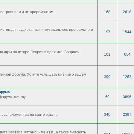
ростроением и гитароремонтом.
168
2618
систем для аудиозаписи и музыкального программного
197
1544
 игры на гитаре. Теория и практика. Вопросы
101
654
стников форума. Хотите услышать мнение о вашем
399
1262
орума
 форума
60
3896
JamPlay
, расположенных на сайте
340
2397
guitar.ru
 путешествия, автомобили и т.п., а также выяснять