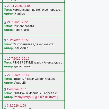
20.11.2025, 11:55
Тема:
Компенсация по мензуре перекос...
Автор:
Ivanhoe
21.7.2023, 2:22
Тема:
Post-обработка
Автор:
Eddie Nize
1.12.2024, 15:53
Тема:
Сайт-памятка для музыканта
Автор:
Алексей А
10.7.2026, 16:19
Тема:
FINGERSTYLE кавера Александра ...
Автор:
guitar_kazan
27.7.2026, 18:47
Тема:
Гитарный джэм Golden Guitars
Автор:
AngeLIS
Сегодня, 7:57
Тема:
Стив Вай в Москве! 26 апреля 2...
Автор:
zephyrivory711@1-red.uk (гость)
3.4.2026, 1:09