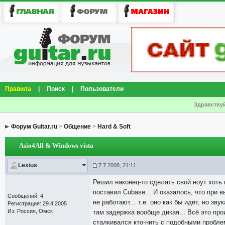
Правила
|
Поиск
|
Пользователи
Здравствуй
Форум Guitar.ru
>
Общение
>
Hard & Soft
Asio4All & Windows vista
Lexius
7.7.2008, 21:11
Решил наконец-то сделать свой ноут хоть
поставил Cubase... И оказалось, что при в
Сообщений: 4
не работают... т.е. оно как бы идёт, но з
Регистрация: 29.4.2005
Из: Россия, Омск
там задержка вообще дикая... Всё это про
сталкивался кто-нить с подобными проблем