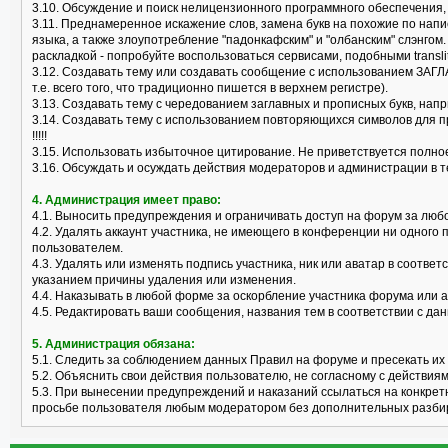
3.10. Обсуждение и поиск нелицензионного программного обеспечения, "к
3.11. Преднамеренное искажение слов, замена букв на похожие по нап
языка, а также злоупотребление "падонкафским" и "олбанским" слэнгом
раскладкой - попробуйте воспользоваться сервисами, подобными translit
3.12. Создавать тему или создавать сообщение с использованием ЗАГЛ
т.е. всего того, что традиционно пишется в верхнем регистре).
3.13. Создавать тему с чередованием заглавных и прописных букв, нап
3.14. Создавать тему с использованием повторяющихся символов для пр
!!!!!
3.15. Использовать избыточное цитирование. Не приветствуется полно
3.16. Обсуждать и осуждать действия модераторов и администрации в 
4. Администрация имеет право:
4.1. Выносить предупреждения и ограничивать доступ на форум за лю
4.2. Удалять аккаунт участника, не имеющего в конференции ни одного 
пользователем.
4.3. Удалять или изменять подпись участника, ник или аватар в соотв
указанием причины удаления или изменения.
4.4. Наказывать в любой форме за оскорбление участника форума или 
4.5. Редактировать ваши сообщения, названия тем в соответствии с 
5. Администрация обязана:
5.1. Следить за соблюдением данных Правил на форуме и пресекать их
5.2. Объяснить свои действия пользователю, не согласному с действия
5.3. При вынесении предупреждений и наказаний ссылаться на конкрет
просьбе пользователя любым модератором без дополнительных разби