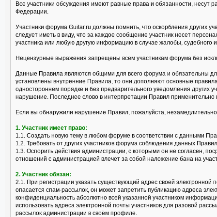
Все участники обсуждения имеют равные права и обязанности, несут р
Федерации.
Участники форума Guitar.ru должны помнить, что оскорбления других 
следует иметь в виду, что за каждое сообщение участник несет персо
участника или любую другую информацию в случае жалобы, судебного и
Нецензурные выражения запрещены всем участникам форума без исклю
Данные Правила являются общими для всего форума и обязательны для
установлены внутренние Правила, то они дополняют основные правила
одностороннем порядке и без предварительного уведомления других уч
нарушение. Последнее слово в интерпретации Правил применительно 
Если вы обнаружили нарушение Правил, пожалуйста, незамедлительно
1. Участник имеет право:
1.1. Создать новую тему в любом форуме в соответствии с данными Пр
1.2. Требовать от других участников форума соблюдения данных Правил
1.3. Оспорить действия администрации, с которыми он не согласен, 
отношений с администрацией влечет за собой наложение бана на учас
2. Участник обязан:
2.1. При регистрации указать существующий адрес своей электронной п
опасается спам-рассылок, он может запретить публикацию адреса эле
конфиденциальность абсолютно всей указанной участником информации
использовать адреса электронной почты участников для разовой рассы
рассылок администрации в своём профиле.