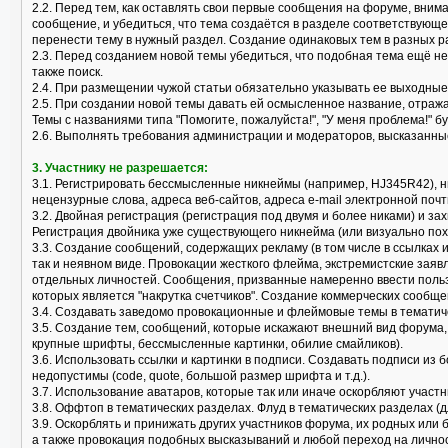
2.2. Перед тем, как оставлять свои первые сообщения на форуме, вним
сообщение, и убедиться, что тема создаётся в разделе соответствующ
перенести тему в нужный раздел. Создание одинаковых тем в разных р
2.3. Перед созданием новой темы убедиться, что подобная тема ещё не
также поиск.
2.4. При размещении чужой статьи обязательно указывать ее выходные
2.5. При создании новой темы давать ей осмысленное название, отраж
Темы с названиями типа "Помогите, пожалуйста!", "У меня проблема!" б
2.6. Выполнять требования администрации и модераторов, высказанные
3. Участнику не разрешается:
3.1. Регистрировать бессмысленные никнеймы (например, HJ345R42), 
нецензурные слова, адреса веб-сайтов, адреса e-mail электронной почт
3.2. Двойная регистрация (регистрация под двумя и более никами) и за
Регистрация двойника уже существующего никнейма (или визуально пох
3.3. Создание сообщений, содержащих рекламу (в том числе в ссылках 
так и неявном виде. Провокации жесткого флейма, экстремистские заяв
отдельных личностей. Сообщения, призванные намеренно ввести поль
которых является "накрутка счетчиков". Создание коммерческих сообще
3.4. Создавать заведомо провокационные и флеймовые темы в тематически
3.5. Создание тем, сообщений, которые искажают внешний вид форума
крупные шрифты, бессмысленные картинки, обилие смайликов).
3.6. Использовать ссылки и картинки в подписи. Создавать подписи из 
недопустимы (code, quote, большой размер шрифта и т.д.).
3.7. Использование аватаров, которые так или иначе оскорбляют учас
3.8. Оффтоп в тематических разделах. Флуд в тематических разделах (
3.9. Оскорблять и принижать других участников форума, их родных или
а также провокация подобных высказываний и любой переход на лично