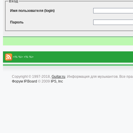
Вход
Имя пользователя (login)
Пароль
<% %> <% %>
Copyright © 1997-2018,
Guitar.ru
. Информация для музыкантов. Все пр
Форум
IP.Board
© 2009
IPS, Inc