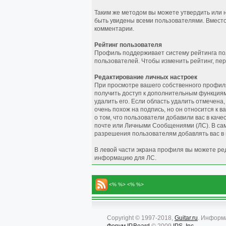
Таким же методом вы можете утвердить или 
быть увидены всеми пользователями. Вместо
комментарии.
Рейтинг пользователя
Профиль поддерживает систему рейтинга пол
пользователей. Чтобы изменить рейтинг, пе
Редактирование личных настроек
При просмотре вашего собственного профиля
получить доступ к дополнительным функциям 
удалить его. Если область удалить отмечена
очень похож на подпись, но он относится к
о том, что пользователи добавили вас в кач
почте или Личными Сообщениями (ЛС). В сам
разрешения пользователям добавлять вас в к
В левой части экрана профиля вы можете ре
информацию для ЛС.
<% %> <% %>
Copyright © 1997-2018,
Guitar.ru
. Информ