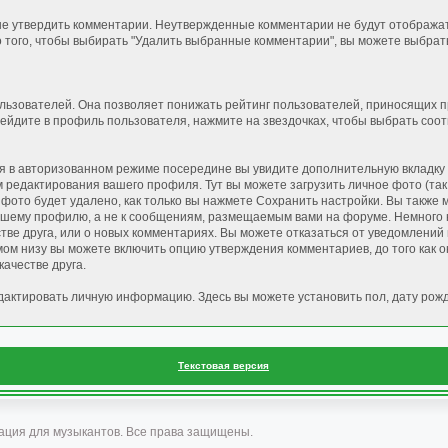
не утвердить комментарии. Неутвержденные комментарии не будут отобража
 того, чтобы выбирать "Удалить выбранные комментарии", вы можете выбрат
ьзователей. Она позволяет понижать рейтинг пользователей, приносящих п
рейдите в профиль пользователя, нажмите на звездочках, чтобы выбрать соо
 в авторизованном режиме посередине вы увидите дополнительную вкладку "
редактирования вашего профиля. Тут вы можете загрузить личное фото (так 
, фото будет удалено, как только вы нажмете Сохранить настройки. Вы также
 вашему профилю, а не к сообщениям, размещаемым вами на форуме. Немного
естве друга, или о новых комментариях. Вы можете отказаться от уведомлени
ом низу вы можете включить опцию утверждения комментариев, до того как 
ачестве друга.
дактировать личную информацию. Здесь вы можете установить пол, дату рожд
Текстовая версия
ация для музыкантов. Все права защищены.