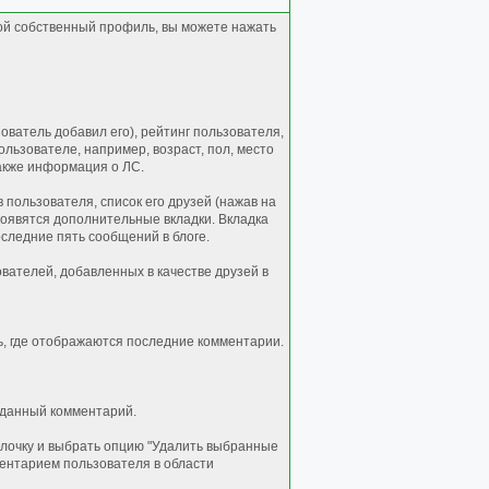
ой собственный профиль, вы можете нажать
ватель добавил его), рейтинг пользователя,
льзователе, например, возраст, пол, место
акже информация о ЛС.
пользователя, список его друзей (нажав на
 появятся дополнительные вкладки. Вкладка
оследние пять сообщений в блоге.
вателей, добавленных в качестве друзей в
ь, где отображаются последние комментарии.
ь данный комментарий.
галочку и выбрать опцию "Удалить выбранные
ментарием пользователя в области