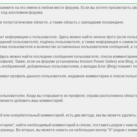
ажмите на его имени в любом месте форума. Если вы хотите просмотреть св
 под заголовком форума.
 полустатические области, а также область с закладками посередине.
ит информацию о пользователе. Здесь можно найти личное фото (если пользо
щений пользователя), подпись пользователя, а также информация о самом по
тика пользователя и количество оставленных пользователем сообщений, а т
Здесь можно найти последние сообщения пользователя, список комментариев 
офили). Также, если на форуме установлены Invision Power Gallery или Blog,
ь изображений, добавленных пользователем, а вкладка Блог (Blog) покажет п
ривал профиль данного пользователя, недавние комментарии и список пользо
пользователях. Когда вы открываете их профили, справа расположена област
ы можете добавить ваш комментарий.
ый или оскорбительный комментарий, есть два метода, как вы можете удалит
ентарии", найти необходимый комментарий в списке, поставить рядом с ним 
раницы. Во-вторых, вы можете нажать на небольшую кнопку "Х" рядом с ком