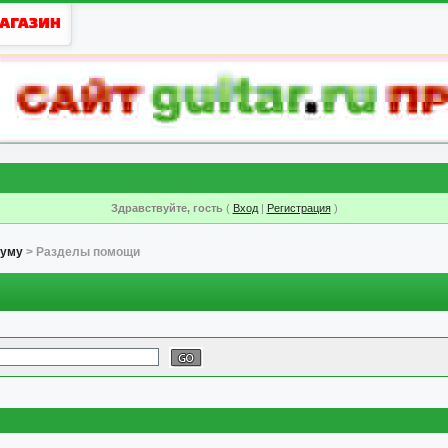
Здравствуйте, гость
(
Вход
|
Регистрация
)
руму
> Разделы помощи