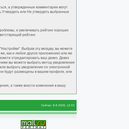
ться, а утвержденные комментарии могут
ь Утвердить или Не утвердить выбранные
роблемы, и увеличивать рейтинг хороших
тветствующий рейтинг.
Настройки". Выбрав эту вкладку, вы можете
же, как и любое другое приложение) или же
 можете отредактировать ваш девиз. Девиз
 ниже вы можете выбрать метод уведомления
й или выбрать уведомление по электронной
они будут размещены в вашем профиле, или
ения, а также внести изменения в вашу
Сейчас: 8.8.2026, 12:03