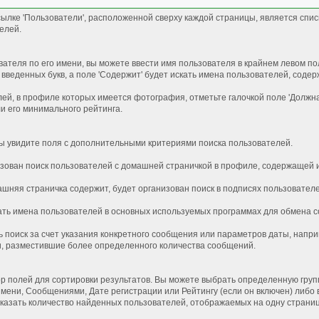
ылке 'Пользователи', расположенной сверху каждой страницы, является спис
елей.
ателя по его имени, вы можете ввести имя пользователя в крайнем левом пол
 введенных букв, а поле 'Содержит' будет искать имена пользователей, соде
лей, в профиле которых имеется фотография, отметьте галочкой поле 'Должн
ли его минимального рейтинга.
 вы увидите поля с дополнительными критериями поиска пользователей.
изован поиск пользователей с домашней страничкой в профиле, содержащей 
ашняя страничка содержит, будет организован поиск в подписях пользователе
ать имена пользователей в основных используемых программах для обмена 
ь поиск за счет указания конкретного сообщения или параметров даты, напр
и, разместившие более определенного количества сообщений.
 полей для сортировки результатов. Вы можете выбрать определенную группу
мени, Сообщениями, Дате регистрации или Рейтингу (если он включен) либо 
казать количество найденных пользователей, отображаемых на одну страниц