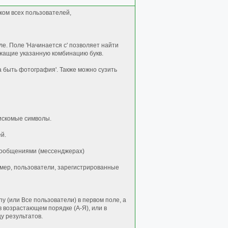
ком всех пользователей,
е. Поле 'Начинается с' позволяет найти
ржащие указанную комбинацию букв.
а быть фотография'. Также можно сузить
искомые символы.
й.
сообщениями (мессенджерах)
имер, пользователи, зарегистрированные
 (или Все пользователи) в первом поле, а
в возрастающем порядке (А-Я), или в
у результатов.