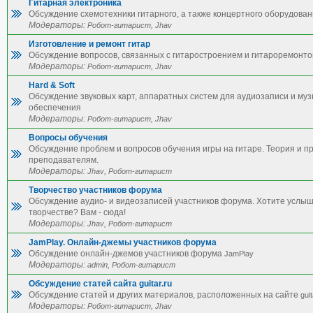
Гитарная электроника
Обсуждение схемотехники гитарного, а также концертного оборудован
Модераторы:
,
Робот-гитарист
Jhav
Изготовление и ремонт гитар
Обсуждение вопросов, связанных с гитаростроением и гитароремонто
Модераторы:
,
Робот-гитарист
Jhav
Hard & Soft
Обсуждение звуковых карт, аппаратных систем для аудиозаписи и му
обеспечения
Модераторы:
,
Робот-гитарист
Jhav
Вопросы обучения
Обсуждение проблем и вопросов обучения игры на гитаре. Теория и п
преподавателям.
Модераторы:
,
Jhav
Робот-гитарист
Творчество участников форума
Обсуждение аудио- и видеозаписей участников форума. Хотите услы
творчестве? Вам - сюда!
Модераторы:
,
Jhav
Робот-гитарист
JamPlay. Онлайн-джемы участников форума
Обсуждение онлайн-джемов участников форума
JamPlay
Модераторы:
,
admin
Робот-гитарист
Обсуждение статей сайта guitar.ru
Обсуждение статей и других материалов, расположенных на сайте
guit
Модераторы:
,
Робот-гитарист
Jhav