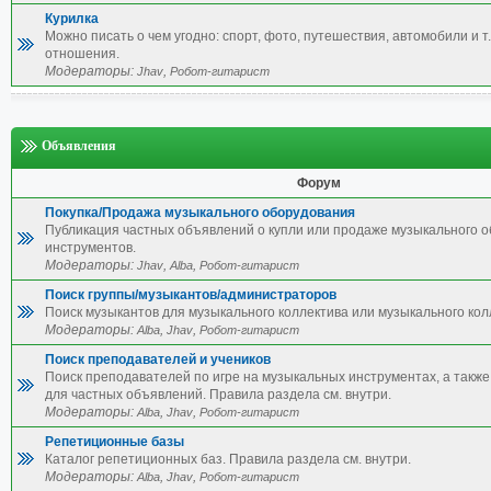
Курилка
Можно писать о чем угодно: спорт, фото, путешествия, автомобили и т.
отношения.
Модераторы:
,
Jhav
Робот-гитарист
Объявления
Форум
Покупка/Продажа музыкального оборудования
Публикация частных объявлений о купли или продаже музыкального 
инструментов.
Модераторы:
,
,
Jhav
Alba
Робот-гитарист
Поиск группы/музыкантов/администраторов
Поиск музыкантов для музыкального коллектива или музыкального кол
Модераторы:
,
,
Alba
Jhav
Робот-гитарист
Поиск преподавателей и учеников
Поиск преподавателей по игре на музыкальных инструментах, а также 
для частных объявлений. Правила раздела см. внутри.
Модераторы:
,
,
Alba
Jhav
Робот-гитарист
Репетиционные базы
Каталог репетиционных баз. Правила раздела см. внутри.
Модераторы:
,
,
Alba
Jhav
Робот-гитарист