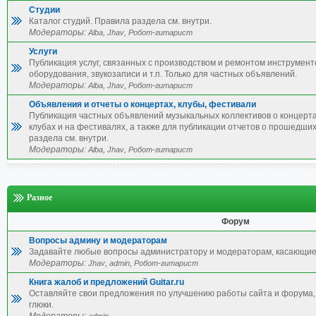
Студии
Каталог студий. Правила раздела см. внутри.
Модераторы:
,
,
Alba
Jhav
Робот-гитарист
Услуги
Публикация услуг, связанных с производством и ремонтом инструмент
оборудования, звукозаписи и т.п. Только для частных объявлений.
Модераторы:
,
,
Alba
Jhav
Робот-гитарист
Объявления и отчеты о концертах, клубы, фестивали
Публикация частных объявлений музыкальных коллективов о концерта
клубах и на фестивалях, а также для публикации отчетов о прошедши
раздела см. внутри.
Модераторы:
,
,
Alba
Jhav
Робот-гитарист
Разное
Форум
Вопросы админу и модераторам
Задавайте любые вопросы администратору и модераторам, касающие
Модераторы:
,
,
Jhav
admin
Робот-гитарист
Книга жалоб и предложений Guitar.ru
Оставляйте свои предложения по улучшению работы сайта и форума, 
глюки.