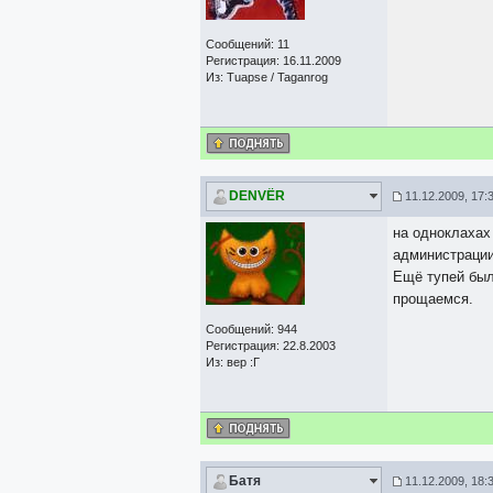
Сообщений: 11
Регистрация: 16.11.2009
Из: Tuapse / Taganrog
DЕNVЁR
11.12.2009, 17:
на одноклахах 
администрации
Ещё тупей был
прощаемся.
Сообщений: 944
Регистрация: 22.8.2003
Из: вер :Г
Батя
11.12.2009, 18: