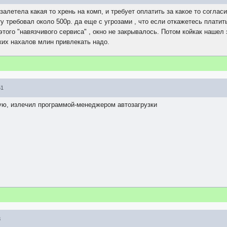
залетела какая то хрень на комп, и требует оплатить за какое то согла
у требовал около 500р. да еще с угрозами , что если откажетесь платить
этого "навязчивого сервиса" , окно не закрывалось. Потом койкак нашел
ких нахалов млин привлекать надо.
51
кую, излечил программой-менеджером автозагрузки
8