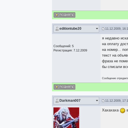
editiontube20
11.12.2009, 16:
я недавно иск
на оплату дост
Сообщений: 5
на номер... по
Регистрация: 7.12.2009
текст на объяв
фраза не помес
бы списали вс
Сообщение отредак
Darkman007
11.12.2009, 17:
Хахахаха
в