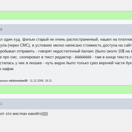
19
ал один худ. фильм старый не очень распостраненный, нашел на платном
упа (через СМС), в условиях мелко написано стоимость доступа на сайт
пробывал отправить - говорят недостаточный баланс (было около 10$ на 
е про смс, скопировал в текст редактор - ёёёёёёёё - там в конце текста 
тилась у них в окошке - чуть видно было только срез верхней части букв
е нафик
тировал
editiontube20
- 11.12.2009, 16:21
11
от это жесткач какойто)))))