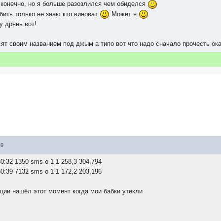
конечно, но я больше разозлился чем обиделся
бить только не знаю кто виноват
Может я
у дрянь вот!
осят своим названием под джым а типо вот что надо сначало прочесть о
59
30:32 1350 sms o 1 1 258,3 304,794
30:39 7132 sms o 1 1 172,2 203,196
ации нашёл этот момент когда мои бабки утекли