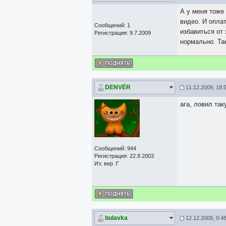
А у меня тоже 
видео. И оплат
Сообщений: 1
избавиться от 
Регистрация: 9.7.2009
нормально. Та
DЕNVЁR
11.12.2009, 18:
ага, ловил та
Сообщений: 944
Регистрация: 22.8.2003
Из: вер :Г
bulavka
12.12.2009, 0:4