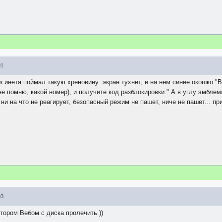
01
з инета поймал такую хреновину: экран тухнет, и на нем синее окошко
(не помню, какой номер), и получите код разблокировки." А в углу эмблема
ни на что не реагирует, безопасный режим не пашет, ниче не пашет... п
03
тором Вебом с диска пролечить ))