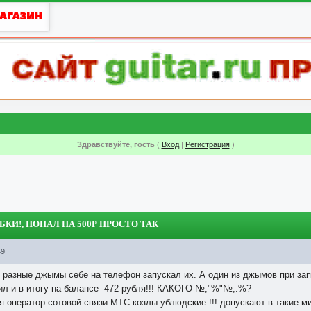
Здравствуйте, гость
(
Вход
|
Регистрация
)
БКИ!
, ПОПАЛ НА 500Р ПРОСТО ТАК
49
 разные джымы себе на телефон запускал их. А один из джымов при зап
ил и в итогу на балансе -472 рубля!!! КАКОГО №;"%"№;:%?
 оператор сотовой связи МТС козлы ублюдские !!! допускают в такие ми