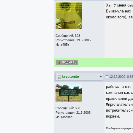
Хы. У меня бы
Выкинула нах э
около того), э
Сообщений: 393
Регистрация: 19.5.2005
Из: (495)
kryptonite
12.12.2009, 0:5
работал в мтс
компания как 
правильней да
#прилагательн
Сообщений: 668
потребительск
Регистрация: 21.3.2005
порвем.
Из: Москва
Сообщение отредак