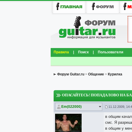
Правила
|
Поиск
|
Пользователи
Форум Guitar.ru
>
Общение
>
Курилка
ОПАСАЙТЕСЬ! ПОПАДАЛОВО НА БА
Em(022000)
11.12.2009, 14:
в общим качал
смс. Я разреш
в общим у меня