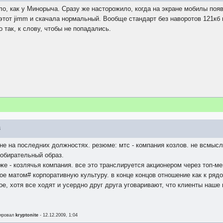
ло, как у Минорыча. Сразу же насторожило, когда на экране мобилы появ
тот jimm и скачала нормальный. Вообще стандарт без наворотов 121кб ве
то так, к слову, чтобы не попадались.
8
 не на последних должностях. резюме: мтс - компания козлов. не всмыс
собирательный образ.
же - козлячья компания. все это транслируется акционером через топ-м
ое матом# корпоративную культуру. в конце концов отношение как к ряд
ое, хотя все ходят и усердно друг друга уговаривают, что клиенты наше
тировал
kryptonite
- 12.12.2009, 1:04