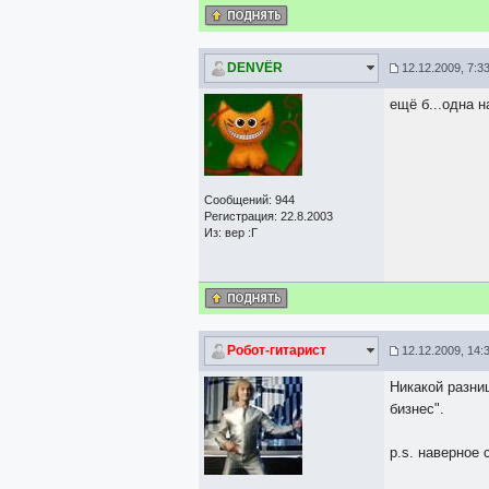
DЕNVЁR
12.12.2009, 7:3
ещё б...одна н
Сообщений: 944
Регистрация: 22.8.2003
Из: вер :Г
Робот-гитарист
12.12.2009, 14:
Никакой разни
бизнес".
p.s. наверное