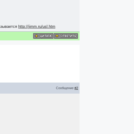
казывается
http://jimm.ru/usl.htm
Сообщение
#2