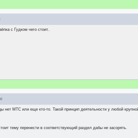
3
аёпка с Гудком чего стоит..
30
цы нет МТС или еще кто-то. Такой принцип деятельности у любой крупно
 стоит тему перенести в соответствующий раздел дабы не засорять.