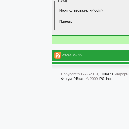
Вход
Имя пользователя (login)
Пароль
<% %> <% %>
Copyright © 1997-2018,
Guitar.ru
. Информ
Форум
IP.Board
© 2009
IPS, Inc