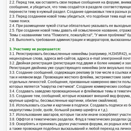
2.2. Перед тем, как оставлять свои первые сообщения на форуме, вним
сообщение, и убедиться, что тема создаётся в разделе соответствующ
перенести тему в нужный раздел. Создание одинаковых тем в разных р
2.3. Перед созданием новой темы убедиться, что подобная тема ещё не
также поиск.
2.4. При размещении чужой статьи обязательно указывать ее выходные
2.5. При создании новой темы давать ей осмысленное название, отраж
Темы с названиями типа "Помогите, пожалуйста!", "У меня проблема!" б
2.6. Выполнять требования администрации и модераторов, высказанные
3. Участнику не разрешается:
3.1. Регистрировать бессмысленные никнеймы (например, HJ345R42), 
нецензурные слова, адреса веб-сайтов, адреса e-mail электронной почт
3.2. Двойная регистрация (регистрация под двумя и более никами) и за
Регистрация двойника уже существующего никнейма (или визуально пох
3.3. Создание сообщений, содержащих рекламу (в том числе в ссылках 
так и неявном виде. Провокации жесткого флейма, экстремистские заяв
отдельных личностей. Сообщения, призванные намеренно ввести поль
которых является "накрутка счетчиков". Создание коммерческих сообще
3.4. Создавать заведомо провокационные и флеймовые темы в тематически
3.5. Создание тем, сообщений, которые искажают внешний вид форума
крупные шрифты, бессмысленные картинки, обилие смайликов).
3.6. Использовать ссылки и картинки в подписи. Создавать подписи из 
недопустимы (code, quote, большой размер шрифта и т.д.).
3.7. Использование аватаров, которые так или иначе оскорбляют учас
3.8. Оффтоп в тематических разделах. Флуд в тематических разделах (
3.9. Оскорблять и принижать других участников форума, их родных или
а также провокация подобных высказываний и любой переход на лично