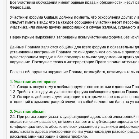
Все участники обсуждения имеют равные права и обязанности, несут р
Федерации.
Участники форума Guitar.ru должны помнить, что оскорбления других 
следует иметь в виду, что за каждое сообщение участник несет персо
участника или любую другую информацию в случае жалобы, судебного и
Нецензурные выражения запрещены всем участникам форума без исклю
Данные Правила являются общими для всего форума и обязательны для
установлены внутренние Правила, то они дополняют основные правила
одностороннем порядке и без предварительного уведомления других уч
нарушение. Последнее слово в интерпретации Правил применительно 
Если вы обнаружили нарушение Правил, пожалуйста, незамедлительно
1. Участник имеет право:
1.1. Создать новую тему в любом форуме в соответствии с данными Пр
1.2. Требовать от других участников форума соблюдения данных Правил
1.3. Оспорить действия администрации, с которыми он не согласен, 
отношений с администрацией влечет за собой наложение бана на учас
2. Участник обязан:
2.1. При регистрации указать существующий адрес своей электронной п
опасается спам-рассылок, он может запретить публикацию адреса эле
конфиденциальность абсолютно всей указанной участником информации
использовать адреса электронной почты участников для разовой рассы
рассылок администрации в своём профиле.