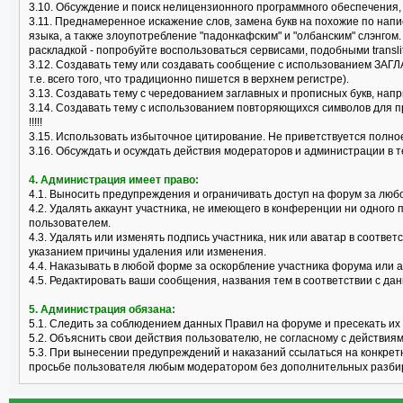
3.10. Обсуждение и поиск нелицензионного программного обеспечения, "к
3.11. Преднамеренное искажение слов, замена букв на похожие по нап
языка, а также злоупотребление "падонкафским" и "олбанским" слэнгом
раскладкой - попробуйте воспользоваться сервисами, подобными translit
3.12. Создавать тему или создавать сообщение с использованием ЗАГЛ
т.е. всего того, что традиционно пишется в верхнем регистре).
3.13. Создавать тему с чередованием заглавных и прописных букв, нап
3.14. Создавать тему с использованием повторяющихся символов для пр
!!!!!
3.15. Использовать избыточное цитирование. Не приветствуется полно
3.16. Обсуждать и осуждать действия модераторов и администрации в 
4. Администрация имеет право:
4.1. Выносить предупреждения и ограничивать доступ на форум за лю
4.2. Удалять аккаунт участника, не имеющего в конференции ни одного 
пользователем.
4.3. Удалять или изменять подпись участника, ник или аватар в соотв
указанием причины удаления или изменения.
4.4. Наказывать в любой форме за оскорбление участника форума или 
4.5. Редактировать ваши сообщения, названия тем в соответствии с 
5. Администрация обязана:
5.1. Следить за соблюдением данных Правил на форуме и пресекать их
5.2. Объяснить свои действия пользователю, не согласному с действия
5.3. При вынесении предупреждений и наказаний ссылаться на конкрет
просьбе пользователя любым модератором без дополнительных разби