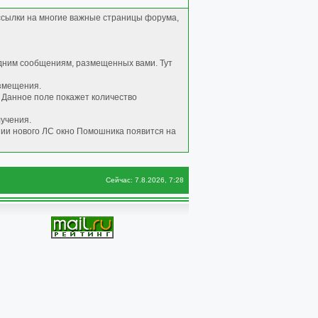
 ссылки на многие важные страницы форума,
едним сообщениям, размещенных вами. Тут
азмещения.
. Данное поле покажет количество
лучения.
нии нового ЛС окно Помошника появится на
Сейчас: 7.8.2026, 7:28