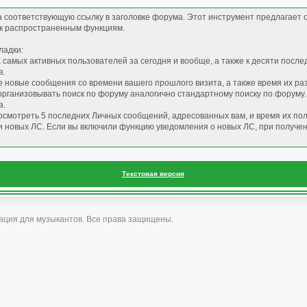
а соответствующую ссылку в заголовке форума. Этот инструмент предлагает
 к распространенным функциям.
ладки:
 самых активных пользователей за сегодня и вообще, а также к десяти посл
в.
е новые сообщения со времени вашего прошлого визита, а также время их р
 организовывать поиск по форуму аналогично стандартному поиску по форуму
а.
росмотреть 5 последних Личных сообщений, адресованных вам, и время их по
 новых ЛС. Если вы включили функцию уведомления о новых ЛС, при получе
Текстовая версия
ация для музыкантов. Все права защищены.