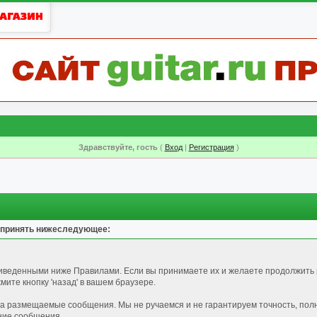
Здравствуйте, гость
(
Вход
|
Регистрация
)
 принять нижеследующее:
риведенными ниже Правилами. Если вы принимаете их и желаете продолжить 
ите кнопку 'назад' в вашем браузере.
за размещаемые сообщения. Мы не ручаемся и не гарантируем точность, пол
ние сообщения.