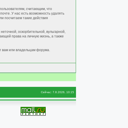
пользователям, считающим, что
очте. У нас есть возможность удалять
сли посчитаем такие действия
неточной, оскорбительной, вульгарной,
ющей права на личную жизнь, а также
т вам или владельцам форума.
Сейчас: 7.8.2026, 10:15