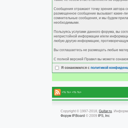
Сообщения отражают точку зрения автора со
размещенное сообщение вызывает какие-либо
сомнительные сообщения, и мы будем прилаг
необходимыми.
Пользуясь услугами данного форума, вы сог
непристойной информации и/или информации
любую другую информацию, противоречащую
Вы соглашаетесь не размещать любые матер
С полной версией Правил вы можете ознако
Я ознакомился с
политикой конфиден
<% %> <% %>
Copyright © 1997-2018,
Guitar.ru
. Информ
Форум
IP.Board
© 2009
IPS, Inc