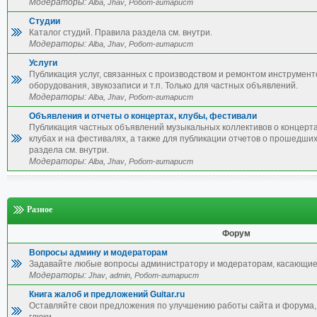
Модераторы:
,
,
Alba
Jhav
Робот-гитарист
Студии
Каталог студий. Правила раздела см. внутри.
Модераторы:
,
,
Alba
Jhav
Робот-гитарист
Услуги
Публикация услуг, связанных с производством и ремонтом инструмент
оборудования, звукозаписи и т.п. Только для частных объявлений.
Модераторы:
,
,
Alba
Jhav
Робот-гитарист
Объявления и отчеты о концертах, клубы, фестивали
Публикация частных объявлений музыкальных коллективов о концерта
клубах и на фестивалях, а также для публикации отчетов о прошедши
раздела см. внутри.
Модераторы:
,
,
Alba
Jhav
Робот-гитарист
Разное
Форум
Вопросы админу и модераторам
Задавайте любые вопросы администратору и модераторам, касающие
Модераторы:
,
,
Jhav
admin
Робот-гитарист
Книга жалоб и предложений Guitar.ru
Оставляйте свои предложения по улучшению работы сайта и форума, 