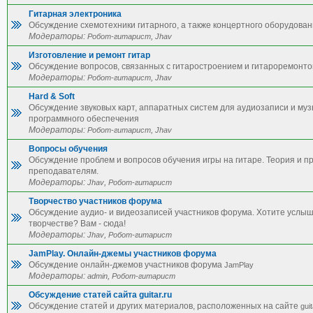
Гитарная электроника
Обсуждение схемотехники гитарного, а также концертного оборудован
Модераторы:
,
Робот-гитарист
Jhav
Изготовление и ремонт гитар
Обсуждение вопросов, связанных с гитаростроением и гитароремонто
Модераторы:
,
Робот-гитарист
Jhav
Hard & Soft
Обсуждение звуковых карт, аппаратных систем для аудиозаписи и му
программного обеспечения
Модераторы:
,
Робот-гитарист
Jhav
Вопросы обучения
Обсуждение проблем и вопросов обучения игры на гитаре. Теория и п
преподавателям.
Модераторы:
,
Jhav
Робот-гитарист
Творчество участников форума
Обсуждение аудио- и видеозаписей участников форума. Хотите услы
творчестве? Вам - сюда!
Модераторы:
,
Jhav
Робот-гитарист
JamPlay. Онлайн-джемы участников форума
Обсуждение онлайн-джемов участников форума
JamPlay
Модераторы:
,
admin
Робот-гитарист
Обсуждение статей сайта guitar.ru
Обсуждение статей и других материалов, расположенных на сайте
guit