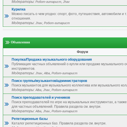
Модераторы:
,
Робот-гитарист
Jhav
Курилка
Можно писать о чем угодно: спорт, фото, путешествия, автомобили и т.
отношения.
Модераторы:
,
Jhav
Робот-гитарист
Объявления
Форум
Покупка/Продажа музыкального оборудования
Публикация частных объявлений о купли или продаже музыкального 
инструментов.
Модераторы:
,
,
Jhav
Alba
Робот-гитарист
Поиск группы/музыкантов/администраторов
Поиск музыкантов для музыкального коллектива или музыкального кол
Модераторы:
,
,
Alba
Jhav
Робот-гитарист
Поиск преподавателей и учеников
Поиск преподавателей по игре на музыкальных инструментах, а также 
для частных объявлений. Правила раздела см. внутри.
Модераторы:
,
,
Alba
Jhav
Робот-гитарист
Репетиционные базы
Каталог репетиционных баз. Правила раздела см. внутри.