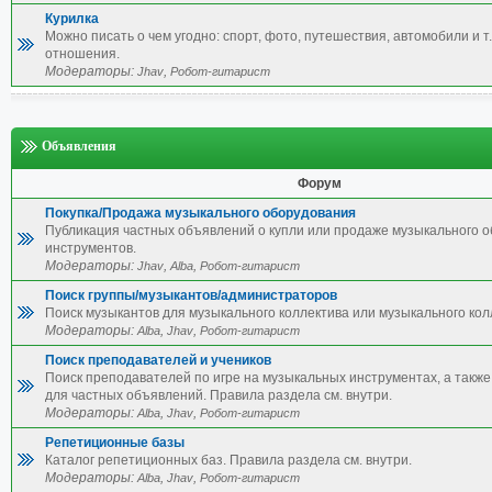
Курилка
Можно писать о чем угодно: спорт, фото, путешествия, автомобили и т.
отношения.
Модераторы:
,
Jhav
Робот-гитарист
Объявления
Форум
Покупка/Продажа музыкального оборудования
Публикация частных объявлений о купли или продаже музыкального 
инструментов.
Модераторы:
,
,
Jhav
Alba
Робот-гитарист
Поиск группы/музыкантов/администраторов
Поиск музыкантов для музыкального коллектива или музыкального кол
Модераторы:
,
,
Alba
Jhav
Робот-гитарист
Поиск преподавателей и учеников
Поиск преподавателей по игре на музыкальных инструментах, а также 
для частных объявлений. Правила раздела см. внутри.
Модераторы:
,
,
Alba
Jhav
Робот-гитарист
Репетиционные базы
Каталог репетиционных баз. Правила раздела см. внутри.
Модераторы:
,
,
Alba
Jhav
Робот-гитарист