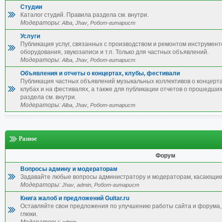
Студии
Каталог студий. Правила раздела см. внутри.
Модераторы:
,
,
Alba
Jhav
Робот-гитарист
Услуги
Публикация услуг, связанных с производством и ремонтом инструмент
оборудования, звукозаписи и т.п. Только для частных объявлений.
Модераторы:
,
,
Alba
Jhav
Робот-гитарист
Объявления и отчеты о концертах, клубы, фестивали
Публикация частных объявлений музыкальных коллективов о концерта
клубах и на фестивалях, а также для публикации отчетов о прошедши
раздела см. внутри.
Модераторы:
,
,
Alba
Jhav
Робот-гитарист
Разное
Форум
Вопросы админу и модераторам
Задавайте любые вопросы администратору и модераторам, касающие
Модераторы:
,
,
Jhav
admin
Робот-гитарист
Книга жалоб и предложений Guitar.ru
Оставляйте свои предложения по улучшению работы сайта и форума, 
глюки.