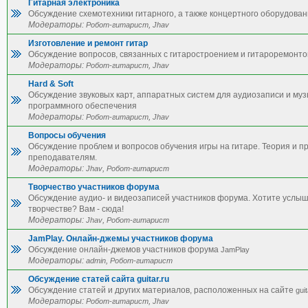
Гитарная электроника
Обсуждение схемотехники гитарного, а также концертного оборудован
Модераторы:
,
Робот-гитарист
Jhav
Изготовление и ремонт гитар
Обсуждение вопросов, связанных с гитаростроением и гитароремонто
Модераторы:
,
Робот-гитарист
Jhav
Hard & Soft
Обсуждение звуковых карт, аппаратных систем для аудиозаписи и му
программного обеспечения
Модераторы:
,
Робот-гитарист
Jhav
Вопросы обучения
Обсуждение проблем и вопросов обучения игры на гитаре. Теория и п
преподавателям.
Модераторы:
,
Jhav
Робот-гитарист
Творчество участников форума
Обсуждение аудио- и видеозаписей участников форума. Хотите услы
творчестве? Вам - сюда!
Модераторы:
,
Jhav
Робот-гитарист
JamPlay. Онлайн-джемы участников форума
Обсуждение онлайн-джемов участников форума
JamPlay
Модераторы:
,
admin
Робот-гитарист
Обсуждение статей сайта guitar.ru
Обсуждение статей и других материалов, расположенных на сайте
guit
Модераторы:
,
Робот-гитарист
Jhav