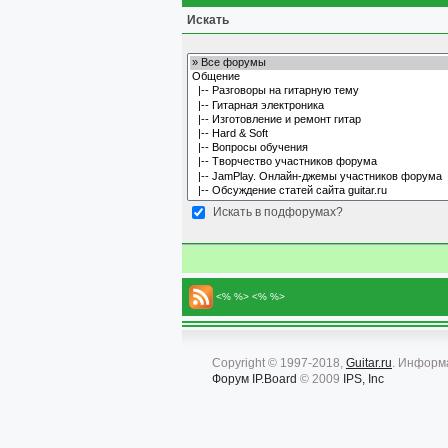
Искать
Искать в подфорумах?
<% %> <% %>
Copyright © 1997-2018,
Guitar.ru
. Информ
Форум
IP.Board
© 2009
IPS, Inc