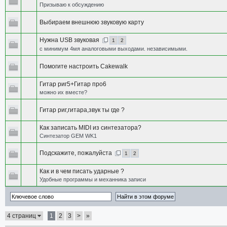
Призываю к обсуждению
Выбираем внешнюю звуковую карту
Нужна USB звуковая
1
2
c минимум 4мя аналоговыми выходами. независимыми.
Помогите настроить Cakewalk
Гитар риг5+Гитар про6
можно их вместе?
Гитар риг,гитара,звук ты где ?
Как записать MIDI из синтезатора?
Синтезатор GEM WK1
Подскажите, пожалуйста
1
2
Как и в чем писать ударные ?
Удобные программы и механника записи
4 страниц
1
2
3
>
»