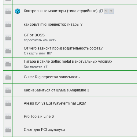
Контрольные мониторы (типа студийные)
1
2
как зовут midi конвертор гитары ?
GT от BOSS
переезжать или нет?
От чего зависит производительность софта?
От карты или ПК?
Гитара в стиле gothic metal в виртуальных уловиях
Как накрутить?
Guitar Rig перестал записывать
Как избавиться от шума в Amplitube 3
Alesis IO4 vs ESI Waveterminal 192M
Pro Tools и Line 6
Слот для PCI звуковухи