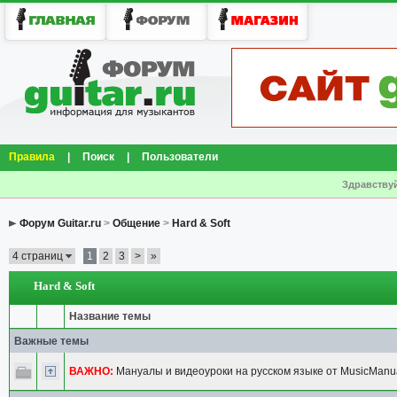
Правила
|
Поиск
|
Пользователи
Здравствуй
Форум Guitar.ru
>
Общение
>
Hard & Soft
4 страниц
1
2
3
>
»
Hard & Soft
Название темы
Важные темы
ВАЖНО:
Мануалы и видеоуроки на русском языке от MusicManua