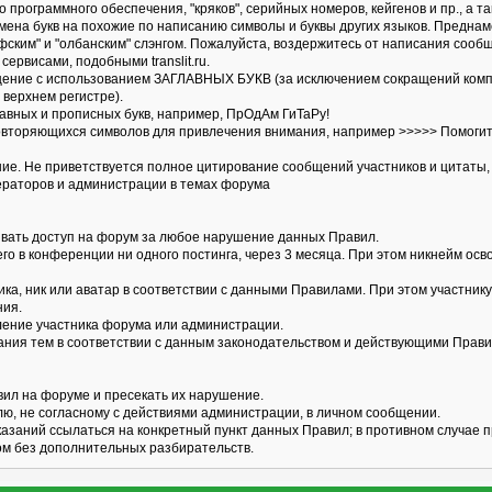
 программного обеспечения, "кряков", серийных номеров, кейгенов и пр., а та
амена букв на похожие по написанию символы и буквы других языков. Предна
фским" и "олбанским" слэнгом. Пожалуйста, воздержитесь от написания сооб
сервисами, подобными translit.ru.
щение с использованием ЗАГЛАВНЫХ БУКВ (за исключением сокращений компан
в верхнем регистре).
лавных и прописных букв, например, ПрОдАм ГиТаРу!
овторяющихся символов для привлечения внимания, например >>>>> Помогите с
ние. Не приветствуется полное цитирование сообщений участников и цитаты,
дераторов и администрации в темах форума
ивать доступ на форум за любое нарушение данных Правил.
щего в конференции ни одного постинга, через 3 месяца. При этом никнейм ос
ника, ник или аватар в соответствии с данными Правилами. При этом участни
ния.
бление участника форума или администрации.
вания тем в соответствии с данным законодательством и действующими Прав
вил на форуме и пресекать их нарушение.
лю, не согласному с действиями администрации, в личном сообщении.
казаний ссылаться на конкретный пункт данных Правил; в противном случае 
м без дополнительных разбирательств.