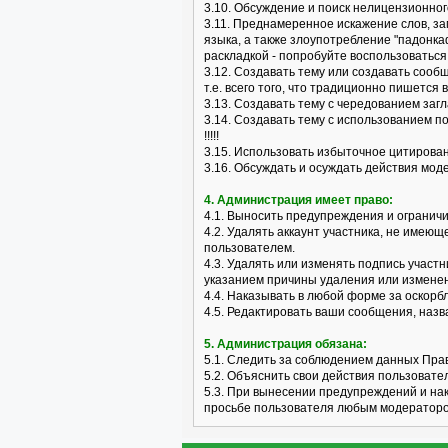
3.10. Обсуждение и поиск нелицензионного
3.11. Преднамеренное искажение слов, з
языка, а также злоупотребление "падонка
раскладкой - попробуйте воспользоваться 
3.12. Создавать тему или создавать сооб
т.е. всего того, что традиционно пишется 
3.13. Создавать тему с чередованием заг
3.14. Создавать тему с использованием п
!!!!!
3.15. Использовать избыточное цитирова
3.16. Обсуждать и осуждать действия мо
4. Администрация имеет право:
4.1. Выносить предупреждения и огранич
4.2. Удалять аккаунт участника, не имею
пользователем.
4.3. Удалять или изменять подпись участ
указанием причины удаления или измене
4.4. Наказывать в любой форме за оскор
4.5. Редактировать ваши сообщения, наз
5. Администрация обязана:
5.1. Следить за соблюдением данных Пра
5.2. Объяснить свои действия пользовате
5.3. При вынесении предупреждений и на
просьбе пользователя любым модераторо