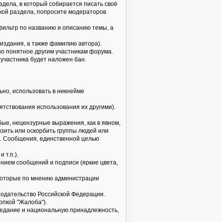
здела, в который собирается писать своё
икой раздела, попросите модераторов
 фильтр по названию и описанию темы, а
издания, а также фамилию автора).
но понятное другим участникам форума.
 участника будет наложен бан.
но, использовать в никнейме
пятствования использования их другими).
бые, нецензурные выражения, как в явном,
изить или оскорбить группы людей или
б. Сообщения, единственной целью
 т.п.).
нием сообщений и подписи (яркие цвета,
, которые по мнению администрации
нодательство Российской Федерации.
опкой "Жалоба").
поведание и национальную принадлежность,