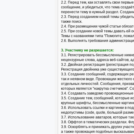
2.2. Перед тем, как оставлять свои перв
сообщение, и убедиться, что тема создаё
перенести тему в нужный раздел. Создан
2.3. Перед созданием новой темы убедить
также поиск.
2.4. При размещении чужой статьи обязат
2.5. При создании новой темы давать ей
Темы с названиями типа "Помогите, пожалу
2.6. Выполнять требования администраци
3. Участнику не разрешается:
3.1. Регистрировать бессмысленные никн
нецензурные слова, адреса веб-сайтов, ад
3.2. Двойная регистрация (регистрация по
Регистрация двойника уже существующего
3.3. Создание сообщений, содержащих рек
так и неявном виде. Провокации жесткого
отдельных личностей. Сообщения, призва
которых является "накрутка счетчиков". 
3.4. Создавать заведомо провокационные и
3.5. Создание тем, сообщений, которые 
крупные шрифты, бессмысленные картинки
3.6. Использовать ссылки и картинки в по
недопустимы (code, quote, большой размер
3.7. Использование аватаров, которые т
3.8. Оффтоп в тематических разделах. Фл
3.9. Оскорблять и принижать других учас
а также провокация подобных высказыван