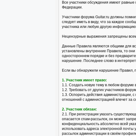
Все участники обсуждения имеют равные 
Федерации.
Участники форума Guitar.ru должны помни
следует иметь в виду, что за каждое со
участника или любую другую информацию 
Нецензурные выражения запрещены всем 
Данные Правила являются общими для все
установлены внутренние Правила, то они
одностороннем порядке и без предварите
нарушение. Последнее слово в интерпре
Если вы обнаружили нарушение Правил, 
1. Участник имеет право:
1.1. Создать новую тему в любом форуме 
1.2. Требовать от других участников фор
1.3. Оспорить действия администрации, 
отношений с администрацией влечет за с
2. Участник обязан:
2.1. При регистрации указать существующ
опасается спам-рассылок, он может запр
конфиденциальность абсолютно всей указ
использовать адреса электронной почты 
рассылок администрации в своём профил