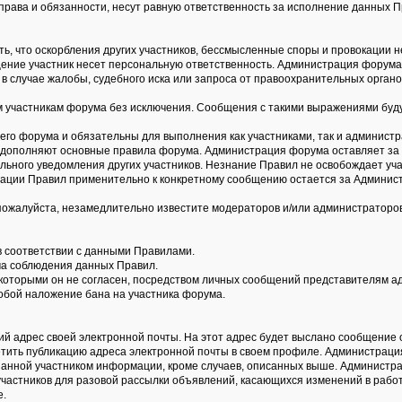
права и обязанности, несут равную ответственность за исполнение данных П
ть, что оскорбления других участников, бессмысленные споры и провокации 
общение участник несет персональную ответственность. Администрация форум
в случае жалобы, судебного иска или запроса от правоохранительных органо
участникам форума без исключения. Сообщения с такими выражениями буду
го форума и обязательны для выполнения как участниками, так и администр
 дополняют основные правила форума. Администрация форума оставляет за 
льного уведомления других участников. Незнание Правил не освобождает уча
тации Правил применительно к конкретному сообщению остается за Админис
пожалуйста, незамедлительно известите модераторов и/или администраторо
в соответствии с данными Правилами.
ума соблюдения данных Правил.
с которыми он не согласен, посредством личных сообщений представителям 
обой наложение бана на участника форума.
ий адрес своей электронной почты. На этот адрес будет выслано сообщение о
етить публикацию адреса электронной почты в своем профиле. Администрац
анной участником информации, кроме случаев, описанных выше. Администра
участников для разовой рассылки объявлений, касающихся изменений в работ
е.