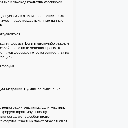
равил и законодательства Российской
недопустимы в любом проявлении. Также
а имеет право показать личные данные
в.
т удаляться.
ацией форума. Если в каком-либо разделе
собой право на изменения Правил в
стников форума от ответственности за их
трацией.
в форума.
администрации. Публичное выяснения
 регистрации участника. Если участник
ия форума гарантирует полную
ция оставляет за собой право
е форума. Участник может отказаться от