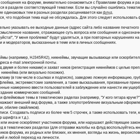
ые сообщения на форуме, внимательно ознакомиться с Правилами форума и ра
тся в разделе соответствующей тематики. Если вы случайно ошиблись темат
ие одинаковых тем в разных разделах расценивается как
флуд
.
ся, что подобная тема ещё не обсуждалась. Для этого следует использовать
ельно указывать ее выходные данные (адрес сайта либо название печатного 
 осмысленное название, отражающее суть вопроса или сообщения и однознач
йста!", "У меня проблема!" будут удаляться, а при повторных нарушениях на
и и модераторов, высказанные в теме или в личных сообщениях.
еймы (например, HJ345R42), никнеймы, звучащие вызывающе или оскорбитель
реса e-mail электронной почты.
д двумя и более никами) и захват ников (регистрация никнеймов с целью пре
 никнейма (или визуально похожих).
ламу (в том числе в ссылках и подписях), заведомо ложнyю инфоpмацию, гpу
 флейма, экстремистские заявления, а также высказывания, призванные прин
нные намеренно ввести пользователей в заблуждение или нанести им ущер
Создание коммерческих сообщений.
 флеймовые темы в тематических раделах (например, "У кого гитара круче?" и
искажают внешний вид форума, а также злоупотребление визуальным оформле
, обилие смайликов).
дписи. Создавать подписи из более чем 5 строчек, а также использовать теги
 шрифта и т.д.).
ак или иначе оскорбляют участников форума, или нарушают действующее зако
уд в тематических разделах (для отправки жалобы на флуд воспользуйтесь кн
тников форума, их родных или близких, их мнения, взгляды на жизнь, вероис
ий и любой переход на личности.