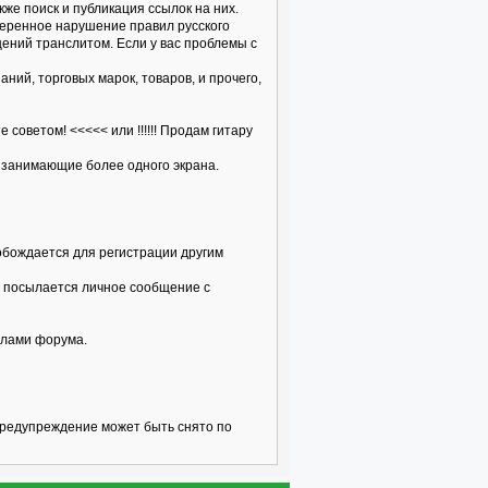
кже поиск и публикация ссылок на них.
меренное нарушение правил русского
щений транслитом. Если у вас проблемы с
ий, торговых марок, товаров, и прочего,
оветом! <<<<< или !!!!!! Продам гитару
 занимающие более одного экрана.
вобождается для регистрации другим
ку посылается личное сообщение с
илами форума.
предупреждение может быть снято по