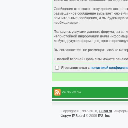
Сообщения отражают точку зрения автора со
размещенное сообщение вызывает какие-либо
сомнительные сообщения, и мы будем прилаг
необходимыми.
Пользуясь услугами данного форума, вы сог
непристойной информации и/или информации
любую другую информацию, противоречащую
Вы соглашаетесь не размещать любые матер
С полной версией Правил вы можете ознако
Я ознакомился с
политикой конфиден
<% %> <% %>
Copyright © 1997-2018,
Guitar.ru
. Информ
Форум
IP.Board
© 2009
IPS, Inc