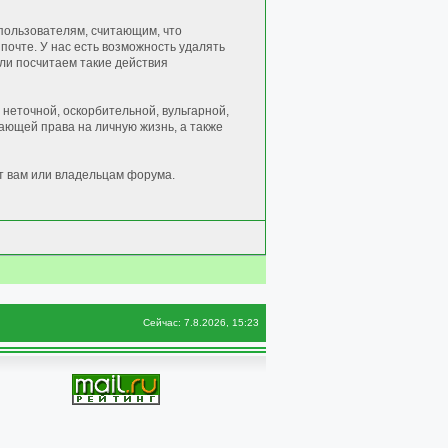
пользователям, считающим, что
очте. У нас есть возможность удалять
сли посчитаем такие действия
неточной, оскорбительной, вульгарной,
ющей права на личную жизнь, а также
т вам или владельцам форума.
Сейчас: 7.8.2026, 15:23