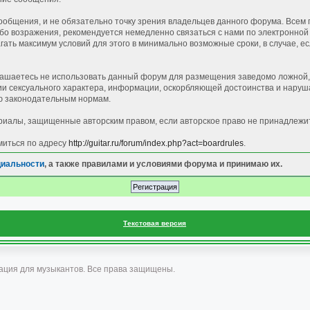
общения, и не обязательно точку зрения владельцев данного форума. Всем 
 возражения, рекомендуется немедленно связаться с нами по электронной п
ать максимум условий для этого в минимально возможные сроки, в случае, е
лашаетесь не использовать данный форум для размещения заведомо ложной, 
 сексуального характера, информации, оскорбляющей достоинства и наруша
 законодательным нормам.
иалы, защищенные авторским правом, если авторское право не принадлежи
миться по адресу
http://guitar.ru/forum/index.php?act=boardrules
.
циальности
, а также правилами и условиями форума и принимаю их.
Текстовая версия
ация для музыкантов. Все права защищены.