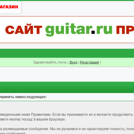
Здравствуйте, гость
(
Вход
|
Регистрация
)
 принять нижеследующее:
риведенными ниже Правилами. Если вы принимаете их и желаете продолжить 
ите кнопку 'назад' в вашем браузере.
за размещаемые сообщения. Мы не ручаемся и не гарантируем точность, пол
ние сообщения.