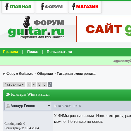
Правила
|
Поиск
|
Пользователи
Здравствуй
Форум Guitar.ru
>
Общение
>
Гитарная электроника
7 страниц
«
<
5
6
7
Кондеры Wima нашел.
Азнаур Гишян
10.3.2006, 19:26
У ВИМы разные серии. Надо смотреть, раз
можно. Но только не совок.
Сообщений: 0
Регистрация: 16.4.2004