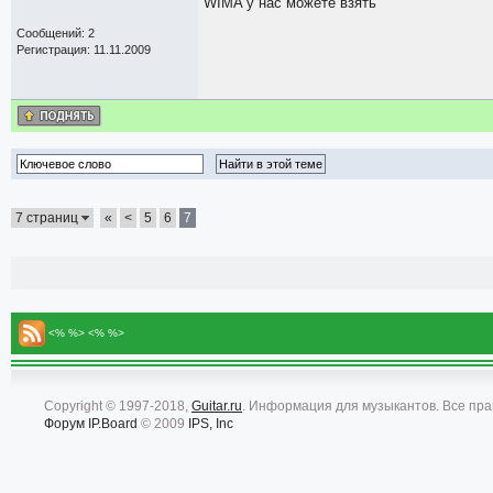
WIMA у нас можете взять
Сообщений: 2
Регистрация: 11.11.2009
7 страниц
«
<
5
6
7
<% %> <% %>
Copyright © 1997-2018,
Guitar.ru
. Информация для музыкантов. Все пр
Форум
IP.Board
© 2009
IPS, Inc