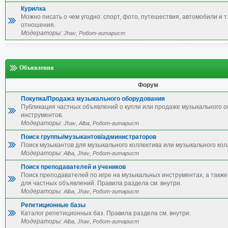
Курилка
Можно писать о чем угодно: спорт, фото, путешествия, автомобили и т.
отношения.
Модераторы:
,
Jhav
Робот-гитарист
Объявления
Форум
Покупка/Продажа музыкального оборудования
Публикация частных объявлений о купли или продаже музыкального 
инструментов.
Модераторы:
,
,
Jhav
Alba
Робот-гитарист
Поиск группы/музыкантов/администраторов
Поиск музыкантов для музыкального коллектива или музыкального кол
Модераторы:
,
,
Alba
Jhav
Робот-гитарист
Поиск преподавателей и учеников
Поиск преподавателей по игре на музыкальных инструментах, а также 
для частных объявлений. Правила раздела см. внутри.
Модераторы:
,
,
Alba
Jhav
Робот-гитарист
Репетиционные базы
Каталог репетиционных баз. Правила раздела см. внутри.
Модераторы:
,
,
Alba
Jhav
Робот-гитарист