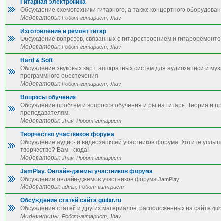
Гитарная электроника
Обсуждение схемотехники гитарного, а также концертного оборудован
Модераторы:
,
Робот-гитарист
Jhav
Изготовление и ремонт гитар
Обсуждение вопросов, связанных с гитаростроением и гитароремонто
Модераторы:
,
Робот-гитарист
Jhav
Hard & Soft
Обсуждение звуковых карт, аппаратных систем для аудиозаписи и му
программного обеспечения
Модераторы:
,
Робот-гитарист
Jhav
Вопросы обучения
Обсуждение проблем и вопросов обучения игры на гитаре. Теория и п
преподавателям.
Модераторы:
,
Jhav
Робот-гитарист
Творчество участников форума
Обсуждение аудио- и видеозаписей участников форума. Хотите услы
творчестве? Вам - сюда!
Модераторы:
,
Jhav
Робот-гитарист
JamPlay. Онлайн-джемы участников форума
Обсуждение онлайн-джемов участников форума
JamPlay
Модераторы:
,
admin
Робот-гитарист
Обсуждение статей сайта guitar.ru
Обсуждение статей и других материалов, расположенных на сайте
guit
Модераторы:
,
Робот-гитарист
Jhav