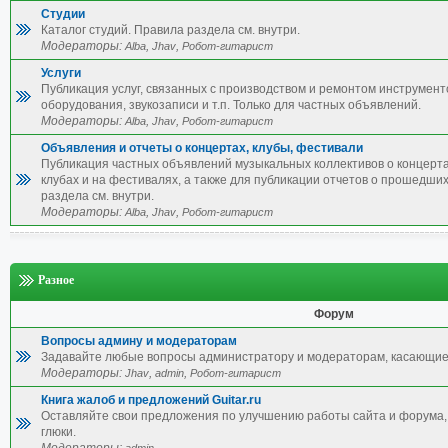
Студии
Каталог студий. Правила раздела см. внутри.
Модераторы:
,
,
Alba
Jhav
Робот-гитарист
Услуги
Публикация услуг, связанных с производством и ремонтом инструмент
оборудования, звукозаписи и т.п. Только для частных объявлений.
Модераторы:
,
,
Alba
Jhav
Робот-гитарист
Объявления и отчеты о концертах, клубы, фестивали
Публикация частных объявлений музыкальных коллективов о концерта
клубах и на фестивалях, а также для публикации отчетов о прошедши
раздела см. внутри.
Модераторы:
,
,
Alba
Jhav
Робот-гитарист
Разное
Форум
Вопросы админу и модераторам
Задавайте любые вопросы администратору и модераторам, касающие
Модераторы:
,
,
Jhav
admin
Робот-гитарист
Книга жалоб и предложений Guitar.ru
Оставляйте свои предложения по улучшению работы сайта и форума, 
глюки.