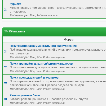
Курилка
Можно писать о чем угодно: спорт, фото, путешествия, автомобили и т.
отношения.
Модераторы:
,
Jhav
Робот-гитарист
Объявления
Форум
Покупка/Продажа музыкального оборудования
Публикация частных объявлений о купли или продаже музыкального 
инструментов.
Модераторы:
,
,
Jhav
Alba
Робот-гитарист
Поиск группы/музыкантов/администраторов
Поиск музыкантов для музыкального коллектива или музыкального кол
Модераторы:
,
,
Alba
Jhav
Робот-гитарист
Поиск преподавателей и учеников
Поиск преподавателей по игре на музыкальных инструментах, а также 
для частных объявлений. Правила раздела см. внутри.
Модераторы:
,
,
Alba
Jhav
Робот-гитарист
Репетиционные базы
Каталог репетиционных баз. Правила раздела см. внутри.
Модераторы:
,
,
Alba
Jhav
Робот-гитарист