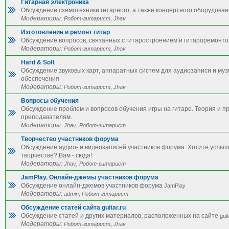
Гитарная электроника
Обсуждение схемотехники гитарного, а также концертного оборудован
Модераторы:
,
Робот-гитарист
Jhav
Изготовление и ремонт гитар
Обсуждение вопросов, связанных с гитаростроением и гитароремонто
Модераторы:
,
Робот-гитарист
Jhav
Hard & Soft
Обсуждение звуковых карт, аппаратных систем для аудиозаписи и му
обеспечения
Модераторы:
,
Робот-гитарист
Jhav
Вопросы обучения
Обсуждение проблем и вопросов обучения игры на гитаре. Теория и п
преподавателям.
Модераторы:
,
Jhav
Робот-гитарист
Творчество участников форума
Обсуждение аудио- и видеозаписей участников форума. Хотите услы
творчестве? Вам - сюда!
Модераторы:
,
Jhav
Робот-гитарист
JamPlay. Онлайн-джемы участников форума
Обсуждение онлайн-джемов участников форума
JamPlay
Модераторы:
,
admin
Робот-гитарист
Обсуждение статей сайта guitar.ru
Обсуждение статей и других материалов, расположенных на сайте
guit
Модераторы:
,
Робот-гитарист
Jhav