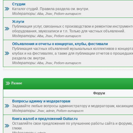
Студии
Каталог студий. Правила раздела см. внутри.
Модераторы:
,
,
Alba
Jhav
Робот-гитарист
Услуги
Публикация услуг, связанных с производством и ремонтом инструмент
оборудования, звукозаписи и т.п. Только для частных объявлений.
Модераторы:
,
,
Alba
Jhav
Робот-гитарист
Объявления и отчеты о концертах, клубы, фестивали
Публикация частных объявлений музыкальных коллективов о концерта
клубах и на фестивалях, а также для публикации отчетов о прошедши
раздела см. внутри.
Модераторы:
,
,
Alba
Jhav
Робот-гитарист
Разное
Форум
Вопросы админу и модераторам
Задавайте любые вопросы администратору и модераторам, касающие
Модераторы:
,
,
Jhav
admin
Робот-гитарист
Книга жалоб и предложений Guitar.ru
Оставляйте свои предложения по улучшению работы сайта и форума, 
глюки.