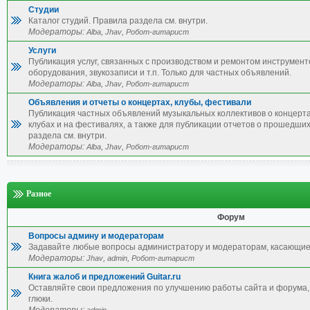
Студии
Каталог студий. Правила раздела см. внутри.
Модераторы:
,
,
Alba
Jhav
Робот-гитарист
Услуги
Публикация услуг, связанных с производством и ремонтом инструмент
оборудования, звукозаписи и т.п. Только для частных объявлений.
Модераторы:
,
,
Alba
Jhav
Робот-гитарист
Объявления и отчеты о концертах, клубы, фестивали
Публикация частных объявлений музыкальных коллективов о концерта
клубах и на фестивалях, а также для публикации отчетов о прошедши
раздела см. внутри.
Модераторы:
,
,
Alba
Jhav
Робот-гитарист
Разное
Форум
Вопросы админу и модераторам
Задавайте любые вопросы администратору и модераторам, касающие
Модераторы:
,
,
Jhav
admin
Робот-гитарист
Книга жалоб и предложений Guitar.ru
Оставляйте свои предложения по улучшению работы сайта и форума, 
глюки.