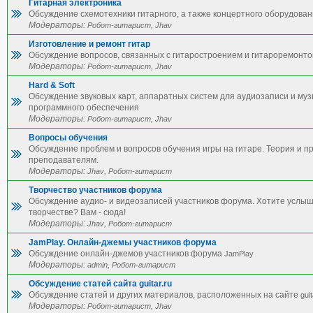
Гитарная электроника
Обсуждение схемотехники гитарного, а также концертного оборудован
Модераторы:
,
Робот-гитарист
Jhav
Изготовление и ремонт гитар
Обсуждение вопросов, связанных с гитаростроением и гитароремонто
Модераторы:
,
Робот-гитарист
Jhav
Hard & Soft
Обсуждение звуковых карт, аппаратных систем для аудиозаписи и му
программного обеспечения
Модераторы:
,
Робот-гитарист
Jhav
Вопросы обучения
Обсуждение проблем и вопросов обучения игры на гитаре. Теория и п
преподавателям.
Модераторы:
,
Jhav
Робот-гитарист
Творчество участников форума
Обсуждение аудио- и видеозаписей участников форума. Хотите услы
творчестве? Вам - сюда!
Модераторы:
,
Jhav
Робот-гитарист
JamPlay. Онлайн-джемы участников форума
Обсуждение онлайн-джемов участников форума
JamPlay
Модераторы:
,
admin
Робот-гитарист
Обсуждение статей сайта guitar.ru
Обсуждение статей и других материалов, расположенных на сайте
guit
Модераторы:
,
Робот-гитарист
Jhav