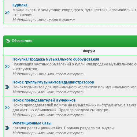
Курилка
Можно писать о чем угодно: спорт, фото, путешествия, автомобили и т.
отношения.
Модераторы:
,
Jhav
Робот-гитарист
Объявления
Форум
Покупка/Продажа музыкального оборудования
Публикация частных объявлений о купли или продаже музыкального 
инструментов.
Модераторы:
,
,
Jhav
Alba
Робот-гитарист
Поиск группы/музыкантов/администраторов
Поиск музыкантов для музыкального коллектива или музыкального кол
Модераторы:
,
,
Alba
Jhav
Робот-гитарист
Поиск преподавателей и учеников
Поиск преподавателей по игре на музыкальных инструментах, а также 
для частных объявлений. Правила раздела см. внутри.
Модераторы:
,
,
Alba
Jhav
Робот-гитарист
Репетиционные базы
Каталог репетиционных баз. Правила раздела см. внутри.
Модераторы:
,
,
Alba
Jhav
Робот-гитарист