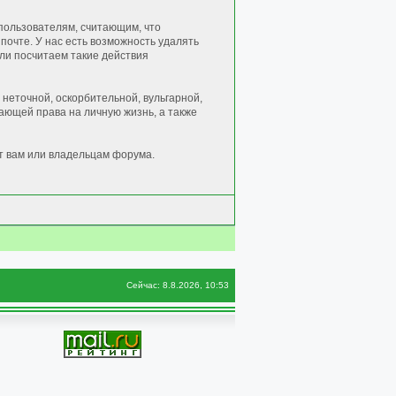
пользователям, считающим, что
очте. У нас есть возможность удалять
сли посчитаем такие действия
неточной, оскорбительной, вульгарной,
ющей права на личную жизнь, а также
т вам или владельцам форума.
Сейчас: 8.8.2026, 10:53