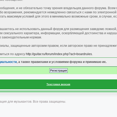
общения, и не обязательно точку зрения владельцев данного форума. Всем 
 возражения, рекомендуется немедленно связаться с нами по электронной п
ать максимум условий для этого в минимально возможные сроки, в случае, е
лашаетесь не использовать данный форум для размещения заведомо ложной, 
 сексуального характера, информации, оскорбляющей достоинства и наруша
 законодательным нормам.
иалы, защищенные авторским правом, если авторское право не принадлежи
миться по адресу
http://guitar.ru/forum/index.php?act=boardrules
.
циальности
, а также правилами и условиями форума и принимаю их.
Текстовая версия
ация для музыкантов. Все права защищены.