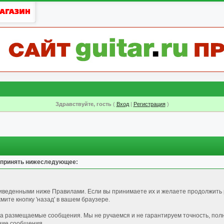
Здравствуйте, гость
(
Вход
|
Регистрация
)
 принять нижеследующее:
риведенными ниже Правилами. Если вы принимаете их и желаете продолжить 
ите кнопку 'назад' в вашем браузере.
за размещаемые сообщения. Мы не ручаемся и не гарантируем точность, пол
ние сообщения.