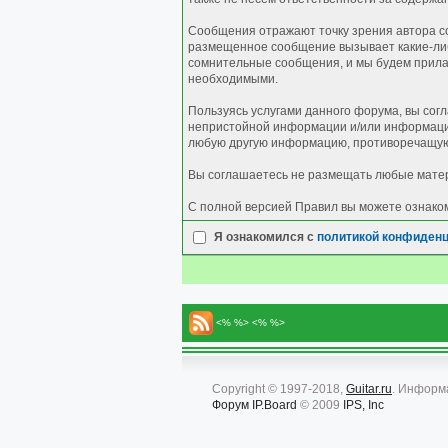
Сообщения отражают точку зрения автора со
размещенное сообщение вызывает какие-либо
сомнительные сообщения, и мы будем прилаг
необходимыми.
Пользуясь услугами данного форума, вы сог
непристойной информации и/или информации
любую другую информацию, противоречащую
Вы соглашаетесь не размещать любые матер
С полной версией Правил вы можете ознако
Я ознакомился с
политикой конфиден
<% %> <% %>
Copyright © 1997-2018,
Guitar.ru
. Информ
Форум
IP.Board
© 2009
IPS, Inc