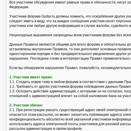
Все участники обсуждения имеют равные права и обязанности, несут р
Федерации.
Участники форума Guitar.ru должны помнить, что оскорбления других 
следует иметь в виду, что за каждое сообщение участник несет персо
участника или любую другую информацию в случае жалобы, судебного и
Нецензурные выражения запрещены всем участникам форума без исклю
Данные Правила являются общими для всего форума и обязательны для
установлены внутренние Правила, то они дополняют основные правила
одностороннем порядке и без предварительного уведомления других уч
нарушение. Последнее слово в интерпретации Правил применительно 
Если вы обнаружили нарушение Правил, пожалуйста, незамедлительно
1. Участник имеет право:
1.1. Создать новую тему в любом форуме в соответствии с данными Пр
1.2. Требовать от других участников форума соблюдения данных Правил
1.3. Оспорить действия администрации, с которыми он не согласен, 
отношений с администрацией влечет за собой наложение бана на учас
2. Участник обязан:
2.1. При регистрации указать существующий адрес своей электронной п
опасается спам-рассылок, он может запретить публикацию адреса эле
конфиденциальность абсолютно всей указанной участником информации
использовать адреса электронной почты участников для разовой рассы
рассылок администрации в своём профиле.