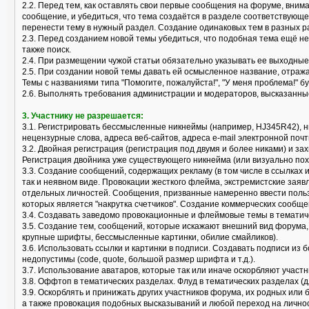
2.2. Перед тем, как оставлять свои первые сообщения на форуме, вним
сообщение, и убедиться, что тема создаётся в разделе соответствующ
перенести тему в нужный раздел. Создание одинаковых тем в разных р
2.3. Перед созданием новой темы убедиться, что подобная тема ещё не
также поиск.
2.4. При размещении чужой статьи обязательно указывать ее выходные
2.5. При создании новой темы давать ей осмысленное название, отраж
Темы с названиями типа "Помогите, пожалуйста!", "У меня проблема!" б
2.6. Выполнять требования администрации и модераторов, высказанные
3. Участнику не разрешается:
3.1. Регистрировать бессмысленные никнеймы (например, HJ345R42), 
нецензурные слова, адреса веб-сайтов, адреса e-mail электронной почт
3.2. Двойная регистрация (регистрация под двумя и более никами) и за
Регистрация двойника уже существующего никнейма (или визуально пох
3.3. Создание сообщений, содержащих рекламу (в том числе в ссылках 
так и неявном виде. Провокации жесткого флейма, экстремистские заяв
отдельных личностей. Сообщения, призванные намеренно ввести поль
которых является "накрутка счетчиков". Создание коммерческих сообще
3.4. Создавать заведомо провокационные и флеймовые темы в тематически
3.5. Создание тем, сообщений, которые искажают внешний вид форума
крупные шрифты, бессмысленные картинки, обилие смайликов).
3.6. Использовать ссылки и картинки в подписи. Создавать подписи из 
недопустимы (code, quote, большой размер шрифта и т.д.).
3.7. Использование аватаров, которые так или иначе оскорбляют учас
3.8. Оффтоп в тематических разделах. Флуд в тематических разделах (
3.9. Оскорблять и принижать других участников форума, их родных или
а также провокация подобных высказываний и любой переход на лично