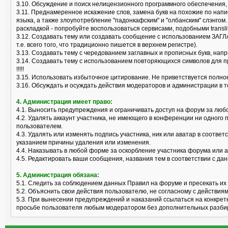
3.10. Обсуждение и поиск нелицензионного программного обеспечения, "к
3.11. Преднамеренное искажение слов, замена букв на похожие по нап
языка, а также злоупотребление "падонкафским" и "олбанским" слэнгом
раскладкой - попробуйте воспользоваться сервисами, подобными translit
3.12. Создавать тему или создавать сообщение с использованием ЗАГЛ
т.е. всего того, что традиционно пишется в верхнем регистре).
3.13. Создавать тему с чередованием заглавных и прописных букв, нап
3.14. Создавать тему с использованием повторяющихся символов для пр
!!!!!
3.15. Использовать избыточное цитирование. Не приветствуется полно
3.16. Обсуждать и осуждать действия модераторов и администрации в 
4. Администрация имеет право:
4.1. Выносить предупреждения и ограничивать доступ на форум за лю
4.2. Удалять аккаунт участника, не имеющего в конференции ни одного 
пользователем.
4.3. Удалять или изменять подпись участника, ник или аватар в соотв
указанием причины удаления или изменения.
4.4. Наказывать в любой форме за оскорбление участника форума или 
4.5. Редактировать ваши сообщения, названия тем в соответствии с 
5. Администрация обязана:
5.1. Следить за соблюдением данных Правил на форуме и пресекать их
5.2. Объяснить свои действия пользователю, не согласному с действия
5.3. При вынесении предупреждений и наказаний ссылаться на конкрет
просьбе пользователя любым модератором без дополнительных разби