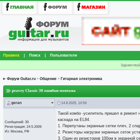
Правила
|
Поиск
|
Пользователи
Здравствуй
Форум Guitar.ru
>
Общение
>
Гитарная электроника
peavey Classic 30 ошибки монтажа
geran
14.8.2025, 10:59
Такой комбо -усилитель пришел в ремонт н
каскада на EL84.
Сообщений: 30
1. Перепутаны экранные сетки плеч, 2 сп
Регистрация: 24.5.2009
Из: Москва, РФ
2. Резисторы нагрузки экранных сеток уста
3. Один из резисторов 100ом в экранной се