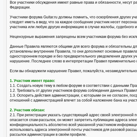
Все участники обсуждения имеют равные права и обязанности, несут р
Федерации.
Участники форума Guitar.ru должны помнить, что оскорбления других 
следует иметь в виду, что за каждое сообщение участник несет персо
участника или любую другую информацию в случае жалобы, судебного и
Нецензурные выражения запрещены всем участникам форума без исклю
Данные Правила являются общими для всего форума и обязательны для
установлены внутренние Правила, то они дополняют основные правила
одностороннем порядке и без предварительного уведомления других уч
нарушение. Последнее слово в интерпретации Правил применительно 
Если вы обнаружили нарушение Правил, пожалуйста, незамедлительно
1. Участник имеет право:
1.1. Создать новую тему в любом форуме в соответствии с данными Пр
1.2. Требовать от других участников форума соблюдения данных Правил
1.3. Оспорить действия администрации, с которыми он не согласен, 
отношений с администрацией влечет за собой наложение бана на учас
2. Участник обязан:
2.1. При регистрации указать существующий адрес своей электронной п
опасается спам-рассылок, он может запретить публикацию адреса эле
конфиденциальность абсолютно всей указанной участником информации
использовать адреса электронной почты участников для разовой рассы
рассылок администрации в своём профиле.