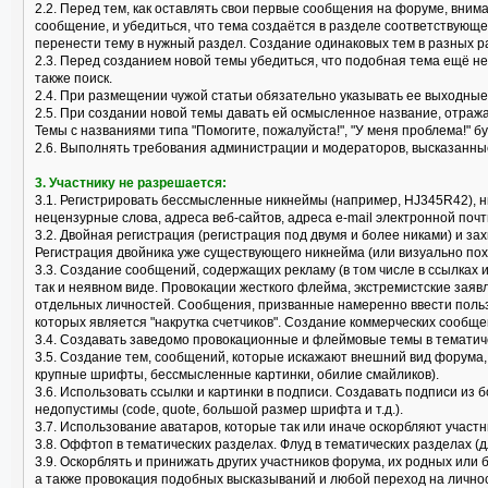
2.2. Перед тем, как оставлять свои первые сообщения на форуме, вним
сообщение, и убедиться, что тема создаётся в разделе соответствующ
перенести тему в нужный раздел. Создание одинаковых тем в разных р
2.3. Перед созданием новой темы убедиться, что подобная тема ещё не
также поиск.
2.4. При размещении чужой статьи обязательно указывать ее выходные
2.5. При создании новой темы давать ей осмысленное название, отраж
Темы с названиями типа "Помогите, пожалуйста!", "У меня проблема!" б
2.6. Выполнять требования администрации и модераторов, высказанные
3. Участнику не разрешается:
3.1. Регистрировать бессмысленные никнеймы (например, HJ345R42), 
нецензурные слова, адреса веб-сайтов, адреса e-mail электронной почт
3.2. Двойная регистрация (регистрация под двумя и более никами) и за
Регистрация двойника уже существующего никнейма (или визуально пох
3.3. Создание сообщений, содержащих рекламу (в том числе в ссылках 
так и неявном виде. Провокации жесткого флейма, экстремистские заяв
отдельных личностей. Сообщения, призванные намеренно ввести поль
которых является "накрутка счетчиков". Создание коммерческих сообще
3.4. Создавать заведомо провокационные и флеймовые темы в тематически
3.5. Создание тем, сообщений, которые искажают внешний вид форума
крупные шрифты, бессмысленные картинки, обилие смайликов).
3.6. Использовать ссылки и картинки в подписи. Создавать подписи из 
недопустимы (code, quote, большой размер шрифта и т.д.).
3.7. Использование аватаров, которые так или иначе оскорбляют учас
3.8. Оффтоп в тематических разделах. Флуд в тематических разделах (
3.9. Оскорблять и принижать других участников форума, их родных или
а также провокация подобных высказываний и любой переход на лично