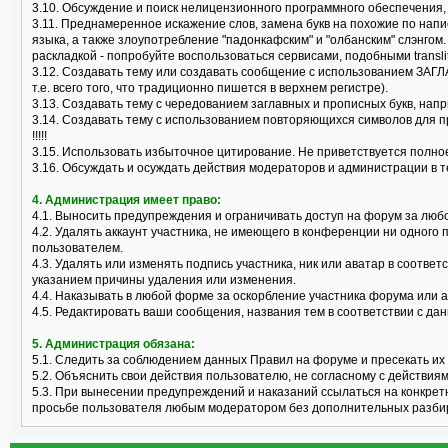
3.10. Обсуждение и поиск нелицензионного программного обеспечения, "к
3.11. Преднамеренное искажение слов, замена букв на похожие по нап
языка, а также злоупотребление "падонкафским" и "олбанским" слэнгом
раскладкой - попробуйте воспользоваться сервисами, подобными translit
3.12. Создавать тему или создавать сообщение с использованием ЗАГЛ
т.е. всего того, что традиционно пишется в верхнем регистре).
3.13. Создавать тему с чередованием заглавных и прописных букв, нап
3.14. Создавать тему с использованием повторяющихся символов для пр
!!!!!
3.15. Использовать избыточное цитирование. Не приветствуется полно
3.16. Обсуждать и осуждать действия модераторов и администрации в 
4. Администрация имеет право:
4.1. Выносить предупреждения и ограничивать доступ на форум за лю
4.2. Удалять аккаунт участника, не имеющего в конференции ни одного 
пользователем.
4.3. Удалять или изменять подпись участника, ник или аватар в соотв
указанием причины удаления или изменения.
4.4. Наказывать в любой форме за оскорбление участника форума или 
4.5. Редактировать ваши сообщения, названия тем в соответствии с 
5. Администрация обязана:
5.1. Следить за соблюдением данных Правил на форуме и пресекать их
5.2. Объяснить свои действия пользователю, не согласному с действия
5.3. При вынесении предупреждений и наказаний ссылаться на конкрет
просьбе пользователя любым модератором без дополнительных разби