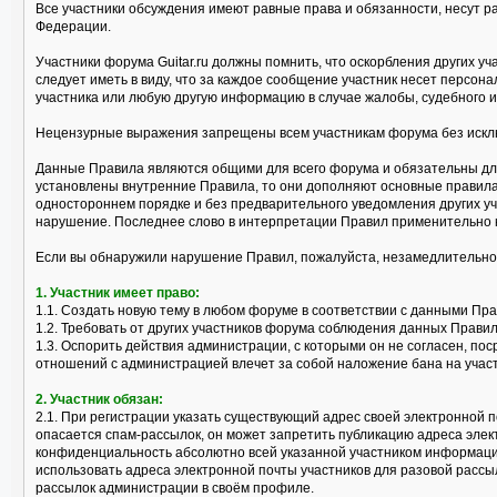
Все участники обсуждения имеют равные права и обязанности, несут р
Федерации.
Участники форума Guitar.ru должны помнить, что оскорбления других 
следует иметь в виду, что за каждое сообщение участник несет персо
участника или любую другую информацию в случае жалобы, судебного и
Нецензурные выражения запрещены всем участникам форума без исклю
Данные Правила являются общими для всего форума и обязательны для
установлены внутренние Правила, то они дополняют основные правила
одностороннем порядке и без предварительного уведомления других уч
нарушение. Последнее слово в интерпретации Правил применительно 
Если вы обнаружили нарушение Правил, пожалуйста, незамедлительно
1. Участник имеет право:
1.1. Создать новую тему в любом форуме в соответствии с данными Пр
1.2. Требовать от других участников форума соблюдения данных Правил
1.3. Оспорить действия администрации, с которыми он не согласен, 
отношений с администрацией влечет за собой наложение бана на учас
2. Участник обязан:
2.1. При регистрации указать существующий адрес своей электронной п
опасается спам-рассылок, он может запретить публикацию адреса эле
конфиденциальность абсолютно всей указанной участником информации
использовать адреса электронной почты участников для разовой рассы
рассылок администрации в своём профиле.