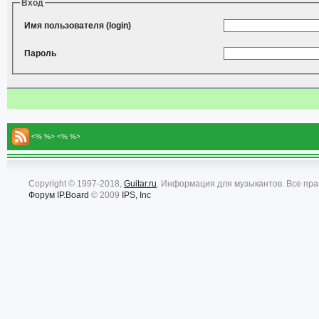
Вход
Имя пользователя (login)
Пароль
<% %> <% %>
Copyright © 1997-2018,
Guitar.ru
. Информация для музыкантов. Все пр
Форум
IP.Board
© 2009
IPS, Inc