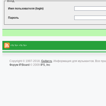
Вход
Имя пользователя (login)
Пароль
<% %> <% %>
Copyright © 1997-2018,
Guitar.ru
. Информация для музыкантов. Все пр
Форум
IP.Board
© 2009
IPS, Inc