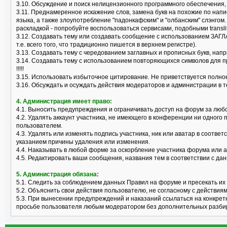
3.10. Обсуждение и поиск нелицензионного программного обеспечения, "к
3.11. Преднамеренное искажение слов, замена букв на похожие по нап
языка, а также злоупотребление "падонкафским" и "олбанским" слэнгом
раскладкой - попробуйте воспользоваться сервисами, подобными translit
3.12. Создавать тему или создавать сообщение с использованием ЗАГЛ
т.е. всего того, что традиционно пишется в верхнем регистре).
3.13. Создавать тему с чередованием заглавных и прописных букв, нап
3.14. Создавать тему с использованием повторяющихся символов для пр
!!!!!
3.15. Использовать избыточное цитирование. Не приветствуется полно
3.16. Обсуждать и осуждать действия модераторов и администрации в 
4. Администрация имеет право:
4.1. Выносить предупреждения и ограничивать доступ на форум за лю
4.2. Удалять аккаунт участника, не имеющего в конференции ни одного 
пользователем.
4.3. Удалять или изменять подпись участника, ник или аватар в соотв
указанием причины удаления или изменения.
4.4. Наказывать в любой форме за оскорбление участника форума или 
4.5. Редактировать ваши сообщения, названия тем в соответствии с 
5. Администрация обязана:
5.1. Следить за соблюдением данных Правил на форуме и пресекать их
5.2. Объяснить свои действия пользователю, не согласному с действия
5.3. При вынесении предупреждений и наказаний ссылаться на конкрет
просьбе пользователя любым модератором без дополнительных разби