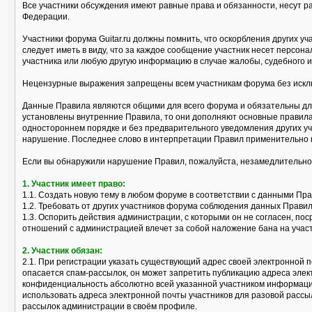
Все участники обсуждения имеют равные права и обязанности, несут р
Федерации.
Участники форума Guitar.ru должны помнить, что оскорбления других 
следует иметь в виду, что за каждое сообщение участник несет персо
участника или любую другую информацию в случае жалобы, судебного и
Нецензурные выражения запрещены всем участникам форума без исклю
Данные Правила являются общими для всего форума и обязательны для
установлены внутренние Правила, то они дополняют основные правила
одностороннем порядке и без предварительного уведомления других уч
нарушение. Последнее слово в интерпретации Правил применительно 
Если вы обнаружили нарушение Правил, пожалуйста, незамедлительно
1. Участник имеет право:
1.1. Создать новую тему в любом форуме в соответствии с данными Пр
1.2. Требовать от других участников форума соблюдения данных Правил
1.3. Оспорить действия администрации, с которыми он не согласен, 
отношений с администрацией влечет за собой наложение бана на учас
2. Участник обязан:
2.1. При регистрации указать существующий адрес своей электронной п
опасается спам-рассылок, он может запретить публикацию адреса эле
конфиденциальность абсолютно всей указанной участником информации
использовать адреса электронной почты участников для разовой рассы
рассылок администрации в своём профиле.