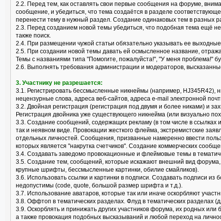
2.2. Перед тем, как оставлять свои первые сообщения на форуме, вним
сообщение, и убедиться, что тема создаётся в разделе соответствующ
перенести тему в нужный раздел. Создание одинаковых тем в разных р
2.3. Перед созданием новой темы убедиться, что подобная тема ещё не
также поиск.
2.4. При размещении чужой статьи обязательно указывать ее выходные
2.5. При создании новой темы давать ей осмысленное название, отраж
Темы с названиями типа "Помогите, пожалуйста!", "У меня проблема!" б
2.6. Выполнять требования администрации и модераторов, высказанные
3. Участнику не разрешается:
3.1. Регистрировать бессмысленные никнеймы (например, HJ345R42), 
нецензурные слова, адреса веб-сайтов, адреса e-mail электронной почт
3.2. Двойная регистрация (регистрация под двумя и более никами) и за
Регистрация двойника уже существующего никнейма (или визуально пох
3.3. Создание сообщений, содержащих рекламу (в том числе в ссылках 
так и неявном виде. Провокации жесткого флейма, экстремистские заяв
отдельных личностей. Сообщения, призванные намеренно ввести поль
которых является "накрутка счетчиков". Создание коммерческих сообще
3.4. Создавать заведомо провокационные и флеймовые темы в тематически
3.5. Создание тем, сообщений, которые искажают внешний вид форума
крупные шрифты, бессмысленные картинки, обилие смайликов).
3.6. Использовать ссылки и картинки в подписи. Создавать подписи из 
недопустимы (code, quote, большой размер шрифта и т.д.).
3.7. Использование аватаров, которые так или иначе оскорбляют учас
3.8. Оффтоп в тематических разделах. Флуд в тематических разделах (
3.9. Оскорблять и принижать других участников форума, их родных или
а также провокация подобных высказываний и любой переход на лично