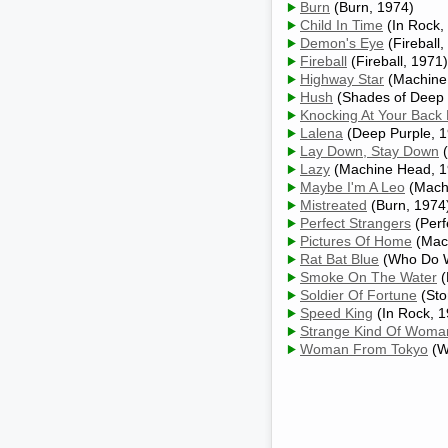
Burn
(Burn, 1974)
Child In Time
(In Rock,
Demon's Eye
(Fireball,
Fireball
(Fireball, 1971)
Highway Star
(Machine
Hush
(Shades of Deep 
Knocking At Your Back
Lalena
(Deep Purple, 1
Lay Down, Stay Down
(
Lazy
(Machine Head, 1
Maybe I'm A Leo
(Mach
Mistreated
(Burn, 1974
Perfect Strangers
(Perf
Pictures Of Home
(Mac
Rat Bat Blue
(Who Do W
Smoke On The Water
(
Soldier Of Fortune
(Sto
Speed King
(In Rock, 1
Strange Kind Of Woma
Woman From Tokyo
(W