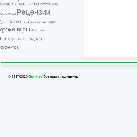
Музыкальная карьера
Пентатоника
Рецензии
Программы
Сделай сам
Уроки
Стив Вай
Тэппинг
Уроки игры
Усилители
педали
Электрогитары
эффектов
© 1997-2018
Guitar.ru
Все права защищены.