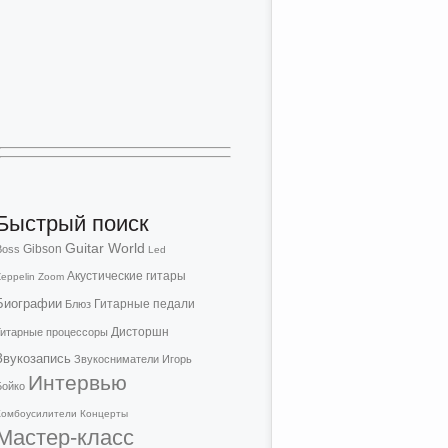
Быстрый поиск
Guitar World
Gibson
Boss
Led
Акустические гитары
eppelin
Zoom
Биографии
Гитарные педали
Блюз
Дисторшн
Гитарные процессоры
Звукозапись
Звукосниматели
Игорь
Интервью
Бойко
Комбоусилители
Концерты
Мастер-класс