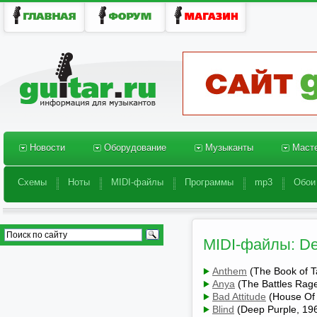
Новости
Оборудование
Музыканты
Масте
Новости
Оборудование
Музыканты
Масте
Схемы
Ноты
MIDI-файлы
Программы
mp3
Обои
Схемы
Ноты
MIDI-файлы
Программы
mp3
Обои
MIDI-файлы: De
Anthem
(The Book of T
Anya
(The Battles Rag
Bad Attitude
(House Of 
Blind
(Deep Purple, 19